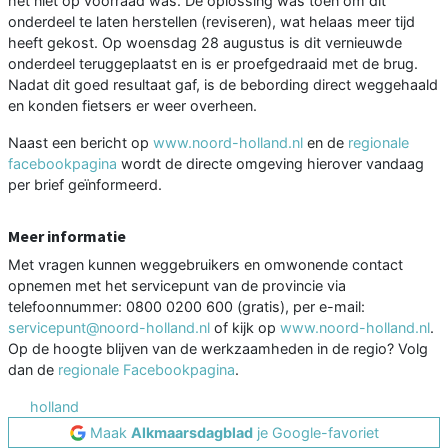
het niet op voorraad was. De oplossing was toen om dit
onderdeel te laten herstellen (reviseren), wat helaas meer tijd
heeft gekost. Op woensdag 28 augustus is dit vernieuwde
onderdeel teruggeplaatst en is er proefgedraaid met de brug.
Nadat dit goed resultaat gaf, is de bebording direct weggehaald
en konden fietsers er weer overheen.
Naast een bericht op
www.noord-holland.nl
en de
regionale
facebookpagina
wordt de directe omgeving hierover vandaag
per brief geïnformeerd.
Meer informatie
Met vragen kunnen weggebruikers en omwonende contact
opnemen met het servicepunt van de provincie via
telefoonnummer: 0800 0200 600 (gratis), per e-mail:
servicepunt@noord-holland.nl
of kijk op
www.noord-holland.nl
.
Op de hoogte blijven van de werkzaamheden in de regio? Volg
dan de
regionale Facebookpagina
.
holland
Maak
Alkmaarsdagblad
je Google-favoriet