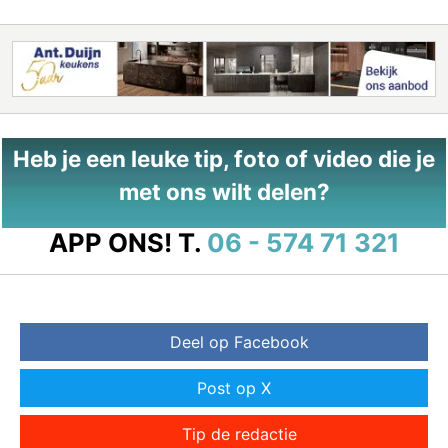
Heb je een leuke tip, foto of video die je
met ons wilt delen?
APP ONS!
T.
06 - 574 71 321
Deel op Facebook
Post op X
Tip de redactie