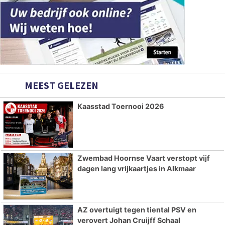
MEEST GELEZEN
Kaasstad Toernooi 2026
Zwembad Hoornse Vaart verstopt vijf
dagen lang vrijkaartjes in Alkmaar
AZ overtuigt tegen tiental PSV en
verovert Johan Cruijff Schaal