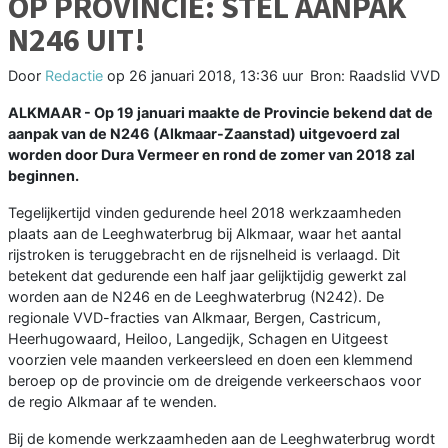
OP PROVINCIE: STEL AANPAK
N246 UIT!
Door
Redactie
op
26 januari 2018, 13:36 uur
Bron: Raadslid VVD
ALKMAAR - Op 19 januari maakte de Provincie bekend dat de
aanpak van de N246 (Alkmaar-Zaanstad) uitgevoerd zal
worden door Dura Vermeer en rond de zomer van 2018 zal
beginnen.
Tegelijkertijd vinden gedurende heel 2018 werkzaamheden
plaats aan de Leeghwaterbrug bij Alkmaar, waar het aantal
rijstroken is teruggebracht en de rijsnelheid is verlaagd. Dit
betekent dat gedurende een half jaar gelijktijdig gewerkt zal
worden aan de N246 en de Leeghwaterbrug (N242). De
regionale VVD-fracties van Alkmaar, Bergen, Castricum,
Heerhugowaard, Heiloo, Langedijk, Schagen en Uitgeest
voorzien vele maanden verkeersleed en doen een klemmend
beroep op de provincie om de dreigende verkeerschaos voor
de regio Alkmaar af te wenden.
Bij de komende werkzaamheden aan de Leeghwaterbrug wordt