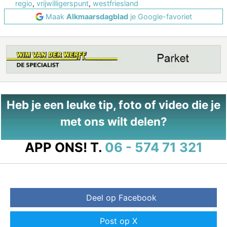
regio
,
vrijwilligerspunt
,
westfriesland
Maak
Alkmaarsdagblad
je Google-favoriet
Heb je een leuke tip, foto of video die je
met ons wilt delen?
APP ONS!
T.
06 - 574 71 321
Deel op Facebook
Post op X