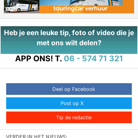
Heb je een leuke tip, foto of video die je
met ons wilt delen?
APP ONS!
T.
06 - 574 71 321
Deel op Facebook
Post op X
Tip de redactie
VERDER IN HET NIEUWS: