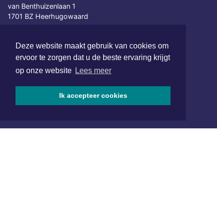
van Benthuizenlaan 1
1701 BZ Heerhugowaard
072 8200 600
Deze website maakt gebruik van cookies om
redactie@xyto.nl
ervoor te zorgen dat u de beste ervaring krijgt
www.xyto.nl
op onze website
Lees meer
SOCIAL MEDIA
Ik accepteer cookies
NIEUWSBRIEF AANMELDEN
Schrijf je in voor onze nieuwsbrief en krijg wekelijks een
samenvatting van alle gebeurtenissen uit jouw regio.
Aanmelden
ONLINE DAGBLADEN