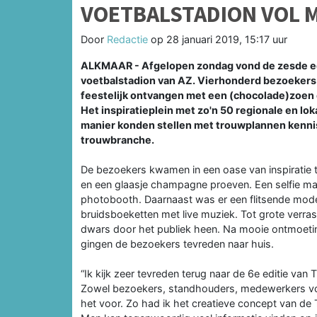
VOETBALSTADION VOL M
Door
Redactie
op
28 januari 2019, 15:17 uur
ALKMAAR - Afgelopen zondag vond de zesde edi
voetbalstadion van AZ. Vierhonderd bezoekers
feestelijk ontvangen met een (chocolade)zoen 
Het inspiratieplein met zo'n 50 regionale en l
manier konden stellen met trouwplannen kennis
trouwbranche.
De bezoekers kwamen in een oase van inspiratie t
en een glaasje champagne proeven. Een selfie ma
photobooth. Daarnaast was er een flitsende mode
bruidsboeketten met live muziek. Tot grote verrass
dwars door het publiek heen. Na mooie ontmoeting
gingen de bezoekers tevreden naar huis.
“Ik kijk zeer tevreden terug naar de 6e editie van
Zowel bezoekers, standhouders, medewerkers vo
het voor. Zo had ik het creatieve concept van de