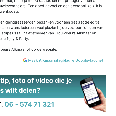
ternet, maar je merkt dat stellen het prettiger vinden om
uwleveranciers. Een goed gevoel en een persoonlijke klik is
welijksdag.
s en geïnteresseerden bedanken voor een geslaagde editie
s en wens iedereen veel plezier bij de voorbereidingen van
atupeirissa, initiatiefnemer van Trouwbeurs Alkmaar en
eau Njoy & Party.
beurs Alkmaar of op de website.
Maak
Alkmaarsdagblad
je Google-favoriet
ip, foto of video die je
s wilt delen?
.
06 - 574 71 321