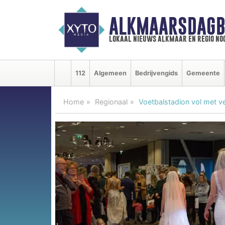
ALKMAARSDAGB
lokaal nieuws alkmaar en regio n
112
Algemeen
Bedrijvengids
Gemeente
Home
Regionaal
Voetbalstadion vol met ve