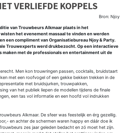
ET VERLIEFDE KOPPELS
Bron: Njoy
tie van Trouwbeurs Alkmaar plaats in het
 wisten het evenement massaal te vinden en werden
en een compliment van Organisatiebureau Njoy & Party.
okale Trouwexperts werd drukbezocht. Op een interactieve
 maken met de professionals en entertainment uit de
erecht. Men kon trouwringen passen, cocktails, bruidstaart
ken met een roofvogel of een gekke bekken trekken in de
presentatie met bruidsjurken, trouwpakken,
ing van het publiek liepen de modellen tijdens de finale
en, een tas vol informatie en een hoofd vol indrukken
 Trouwbeurs Alkmaar. De sfeer was feestelijk en érg gezellig.
or,- en achter de schermen waren happy en dáár doe ik
 Trouwbeurs zes jaar geleden bedacht en zó moet het zijn.