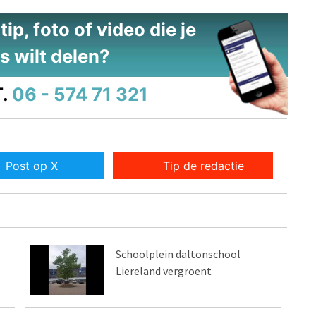
ip, foto of video die je
s wilt delen?
.
06 - 574 71 321
Post op X
Tip de redactie
Schoolplein daltonschool
Liereland vergroent