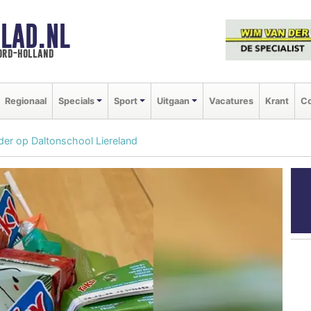
LAD.NL
oord-holland
Regionaal
Specials
Sport
Uitgaan
Vacatures
Krant
Co
nder op Daltonschool Liereland