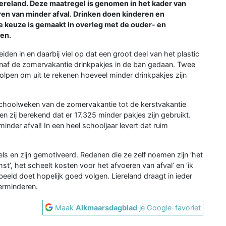
ereland. Deze maatregel is genomen in het kader van
n van minder afval. Drinken doen kinderen en
De keuze is gemaakt in overleg met de ouder- en
en.
eiden in en daarbij viel op dat een groot deel van het plastic
vanaf de zomervakantie drinkpakjes in de ban gedaan. Twee
olpen om uit te rekenen hoeveel minder drinkpakjes zijn
schoolweken van de zomervakantie tot de kerstvakantie
 zij berekend dat er 17.325 minder pakjes zijn gebruikt.
der afval! In een heel schooljaar levert dat ruim
s en zijn gemotiveerd. Redenen die ze zelf noemen zijn ‘het
t’, het scheelt kosten voor het afvoeren van afval’ en ‘ik
eeld doet hopelijk goed volgen. Liereland draagt in ieder
verminderen.
Maak
Alkmaarsdagblad
je Google-favoriet