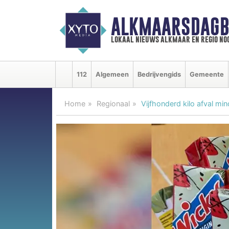
ALKMAARSDAGB
lokaal nieuws alkmaar en regio n
112
Algemeen
Bedrijvengids
Gemeente
Home
Regionaal
Vijfhonderd kilo afval mi