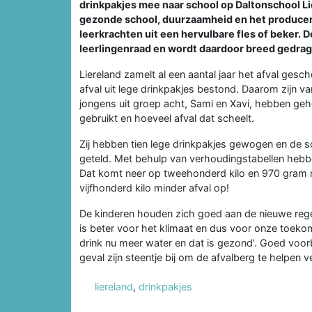
drinkpakjes mee naar school op Daltonschool Li
gezonde school, duurzaamheid en het producere
leerkrachten uit een hervulbare fles of beker. 
leerlingenraad en wordt daardoor breed gedrag
Liereland zamelt al een aantal jaar het afval gesch
afval uit lege drinkpakjes bestond. Daarom zijn 
jongens uit groep acht, Sami en Xavi, hebben geh
gebruikt en hoeveel afval dat scheelt.
Zij hebben tien lege drinkpakjes gewogen en de 
geteld. Met behulp van verhoudingstabellen hebben
Dat komt neer op tweehonderd kilo en 970 gram min
vijfhonderd kilo minder afval op!
De kinderen houden zich goed aan de nieuwe regel
is beter voor het klimaat en dus voor onze toekoms
drink nu meer water en dat is gezond’. Goed voorb
geval zijn steentje bij om de afvalberg te helpen 
liereland
,
drinkpakjes