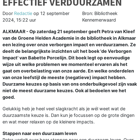
EFFECTIEF VERDUURZAMEN
Door
Redactie
op
12 september
Bron: Bibliotheek
2024, 15:22 uur
Kennemerwaard
ALKMAAR - Op zaterdag 21 september geeft Petra van Kleef
van de Groene Helden Academie in de bibliotheek in Alkmaar
een lezing over onze verborgen impact en verduurzamen. Ze
deelt de belangrijkste inzichten uit het boek 'de Verborgen
Impact' van Babette Porcelijn. Dit boek legt op eenvoudige
wijze uit welke problemen we momenteel ervaren als het
gaat om overbelasting van onze aarde. En welke onderdelen
van onze leefstijl de meeste (negatieve) impact hebben.
Duurzame keuzes op basis van ons onderbuikgevoel zijn vaak
niet de meest duurzame keuzes. Ook al bedoelen we het
goed.
Gelukkig heb je heel veel slagkracht als je wél weet wat de
duurzaamste keuze is. Dan kun je focussen op de grote dingen
en wat meer relaxen op de kleinere impacts.
Stappen naar een duurzaam leven
Petra vertelt over haar stappen naar een duurzaam leven. Over