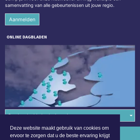
samenvatting van alle gebeurtenissen uit jouw regio.
Aanmelden
ONLINE DAGBLADEN
Overige dagbladen in de regio
Deze website maakt gebruik van cookies om
Algemene voorwaarden
ervoor te zorgen dat u de beste ervaring krijgt