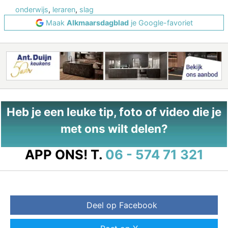
onderwijs
,
leraren
,
slag
Maak
Alkmaarsdagblad
je Google-favoriet
Heb je een leuke tip, foto of video die je
met ons wilt delen?
APP ONS!
T.
06 - 574 71 321
Deel op Facebook