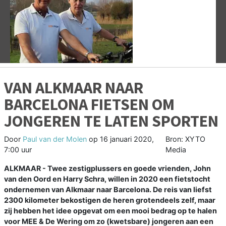
Vorige
V
VAN ALKMAAR NAAR
BARCELONA FIETSEN OM
JONGEREN TE LATEN SPORTEN
Door
Paul van der Molen
op
16 januari 2020,
Bron: XYTO
7:00 uur
Media
ALKMAAR - Twee zestigplussers en goede vrienden, John
van den Oord en Harry Schra, willen in 2020 een fietstocht
ondernemen van Alkmaar naar Barcelona. De reis van liefst
2300 kilometer bekostigen de heren grotendeels zelf, maar
zij hebben het idee opgevat om een mooi bedrag op te halen
voor MEE & De Wering om zo (kwetsbare) jongeren aan een