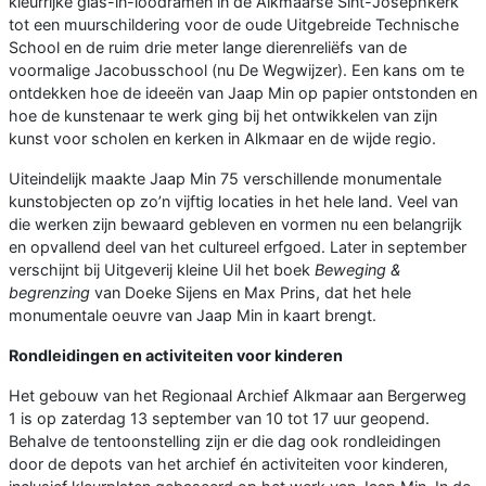
kleurrijke glas-in-loodramen in de Alkmaarse Sint-Josephkerk
tot een muurschildering voor de oude Uitgebreide Technische
School en de ruim drie meter lange dierenreliëfs van de
voormalige Jacobusschool (nu De Wegwijzer). Een kans om te
ontdekken hoe de ideeën van Jaap Min op papier ontstonden en
hoe de kunstenaar te werk ging bij het ontwikkelen van zijn
kunst voor scholen en kerken in Alkmaar en de wijde regio.
Uiteindelijk maakte Jaap Min 75 verschillende monumentale
kunstobjecten op zo’n vijftig locaties in het hele land. Veel van
die werken zijn bewaard gebleven en vormen nu een belangrijk
en opvallend deel van het cultureel erfgoed. Later in september
verschijnt bij Uitgeverij kleine Uil het boek
Beweging &
begrenzing
van Doeke Sijens en Max Prins, dat het hele
monumentale oeuvre van Jaap Min in kaart brengt.
Rondleidingen en activiteiten voor kinderen
Het gebouw van het Regionaal Archief Alkmaar aan Bergerweg
1 is op zaterdag 13 september van 10 tot 17 uur geopend.
Behalve de tentoonstelling zijn er die dag ook rondleidingen
door de depots van het archief én activiteiten voor kinderen,