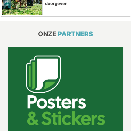
doorgeven
ONZE
PARTNERS