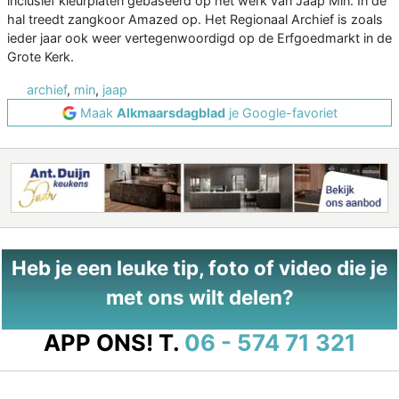
inclusief kleurplaten gebaseerd op het werk van Jaap Min. In de
hal treedt zangkoor Amazed op. Het Regionaal Archief is zoals
ieder jaar ook weer vertegenwoordigd op de Erfgoedmarkt in de
Grote Kerk.
archief
,
min
,
jaap
Maak
Alkmaarsdagblad
je Google-favoriet
Heb je een leuke tip, foto of video die je
met ons wilt delen?
APP ONS!
T.
06 - 574 71 321