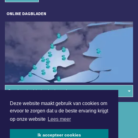
ONLINE DAGBLADEN
Overige dagbladen in de regio
Deze website maakt gebruik van cookies om
Algemene voorwaarden
ervoor te zorgen dat u de beste ervaring krijgt
op onze website
Lees meer
Disclaimer
Privacy Statement
Ik accepteer cookies