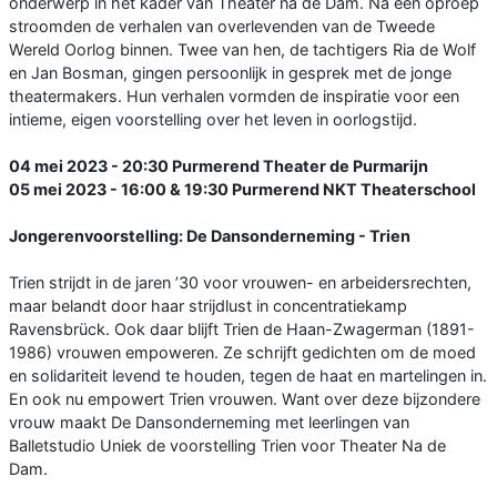
onderwerp in het kader van Theater na de Dam. Na een oproep
stroomden de verhalen van overlevenden van de Tweede
Wereld Oorlog binnen. Twee van hen, de tachtigers Ria de Wolf
en Jan Bosman, gingen persoonlijk in gesprek met de jonge
theatermakers. Hun verhalen vormden de inspiratie voor een
intieme, eigen voorstelling over het leven in oorlogstijd.
04 mei 2023 - 20:30 Purmerend Theater de Purmarijn
05 mei 2023 - 16:00 & 19:30 Purmerend NKT Theaterschool
Jongerenvoorstelling: De Dansonderneming - Trien
Trien strijdt in de jaren ’30 voor vrouwen- en arbeidersrechten,
maar belandt door haar strijdlust in concentratiekamp
Ravensbrück. Ook daar blijft Trien de Haan-Zwagerman (1891-
1986) vrouwen empoweren. Ze schrijft gedichten om de moed
en solidariteit levend te houden, tegen de haat en martelingen in.
En ook nu empowert Trien vrouwen. Want over deze bijzondere
vrouw maakt De Dansonderneming met leerlingen van
Balletstudio Uniek de voorstelling Trien voor Theater Na de
Dam.