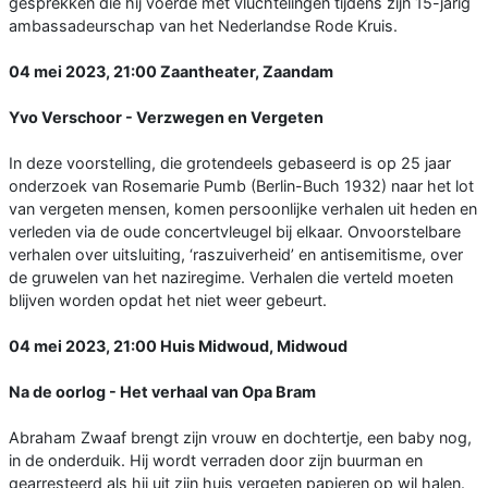
gesprekken die hij voerde met vluchtelingen tijdens zijn 15-jarig
ambassadeurschap van het Nederlandse Rode Kruis.
04 mei 2023, 21:00 Zaantheater, Zaandam
Yvo Verschoor - Verzwegen en Vergeten
In deze voorstelling, die grotendeels gebaseerd is op 25 jaar
onderzoek van Rosemarie Pumb (Berlin-Buch 1932) naar het lot
van vergeten mensen, komen persoonlijke verhalen uit heden en
verleden via de oude concertvleugel bij elkaar. Onvoorstelbare
verhalen over uitsluiting, ‘raszuiverheid’ en antisemitisme, over
de gruwelen van het naziregime. Verhalen die verteld moeten
blijven worden opdat het niet weer gebeurt.
04 mei 2023, 21:00 Huis Midwoud, Midwoud
Na de oorlog - Het verhaal van Opa Bram
Abraham Zwaaf brengt zijn vrouw en dochtertje, een baby nog,
in de onderduik. Hij wordt verraden door zijn buurman en
gearresteerd als hij uit zijn huis vergeten papieren op wil halen.