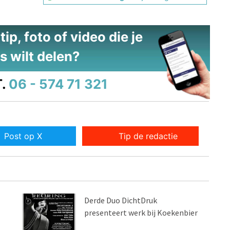
ip, foto of video die je
s wilt delen?
.
06 - 574 71 321
Post op X
Tip de redactie
Derde Duo DichtDruk
presenteert werk bij Koekenbier