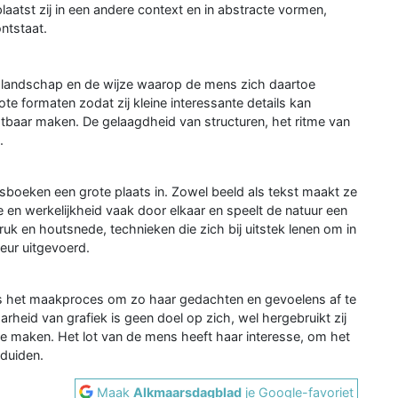
laatst zij in een andere context en in abstracte vormen,
ntstaat.
et landschap en de wijze waarop de mens zich daartoe
rote formaten zodat zij kleine interessante details kan
tbaar maken. De gelaagdheid van structuren, het ritme van
.
boeken een grote plaats in. Zowel beeld als tekst maakt ze
ie en werkelijkheid vaak door elkaar en speelt de natuur een
druk en houtsnede, technieken die zich bij uitstek lenen om in
leur uitgevoerd.
ns het maakproces om zo haar gedachten en gevoelens af te
rheid van grafiek is geen doel op zich, wel hergebruikt zij
e maken. Het lot van de mens heeft haar interesse, om het
duiden.
Maak
Alkmaarsdagblad
je Google-favoriet