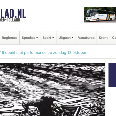
LAD.NL
oord-holland
Regionaal
Specials
Sport
Uitgaan
Vacatures
Krant
Co
2019 opent met performance op zondag 13 oktober