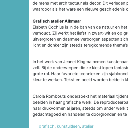
de mens met architectuur als decor. Dit verleden p
waardoor als het ware een nieuwe geschiedenis o
Grafisch atelier Alkmaar
Elsbeth Cochius is in de ban van de natuur en h
verhoudt. Zij werkt het liefst in zwart-wit en op g
uitvergroten en daarmee verborgen aspecten zich
licht en donker zijn steeds terugkomende thema’s
In het werk van Jeanet Kingma nemen kunstenaars
zelf. Bij de onderwerpen die ze kiest lopen fantas
grote rol. Haar favoriete technieken zijn sjabloon
kleur te werken. Tekst en beeld worden beide in k
Carola Rombouts onderzoekt het materiaal tijde
beelden in haar grafische werk. De reproduceerbaa
haar drukvormen al jaren, steeds om ander werk t
gedachtegoed en handelen te doorgronden en te 
grafisch
,
kunstuitleen
,
atelier