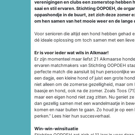
verenigingen en clubs een zomerstop hebben het 
saai en stil ervaren. Stichting OOPOEH, de org
oppashondje in de buurt, zet zich deze zomer 
om hen samen van het mooie weer en de lange d
Voor senioren die altijd een hond hebben gehad
dé ideale oplossing om toch samen met een liev
Er is voor ieder wat wils in Alkmaar!
Er zijn momenteel maar liefst 21 Alkmaarse hon
ervaren matchmakers van Stichting OOPOEH staan 
perfecte match die aansluit bij hun persoonlijke 
een dagje, een kleine hond of juist een grote hond
niet alleen om de zomerse gezelligheid, maar o
baasje en hond, ook na de zomer. Zoals Toos (71)
maar een eigen hond niet zag zitten. Nu geniet ze
dan gezellig samen met een wandelmaatje in beweg
komen en naar buiten te gaan. Zo houd je op een
perken.” Lees hier hun succesverhaal.
Win-win-winsituatie
Stichting OOPOEH zet zich al 11 jaar in voor deze