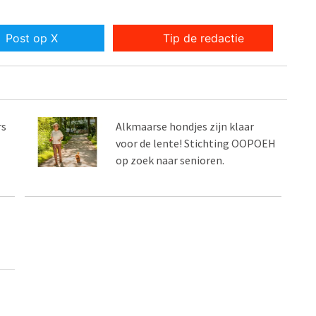
Post op X
Tip de redactie
rs
Alkmaarse hondjes zijn klaar
voor de lente! Stichting OOPOEH
op zoek naar senioren.