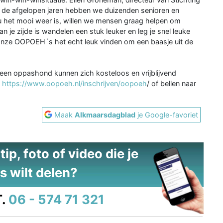
 de afgelopen jaren hebben we duizenden senioren en
u het mooi weer is, willen we mensen graag helpen om
n je zijde is wandelen een stuk leuker en leg je snel leuke
onze OOPOEH´s het echt leuk vinden om een baasje uit de
n een oppashond kunnen zich kosteloos en vrijblijvend
:
https://www.oopoeh.nl/inschrijven/oopoeh
/ of bellen naar
Maak
Alkmaarsdagblad
je Google-favoriet
ip, foto of video die je
s wilt delen?
.
06 - 574 71 321