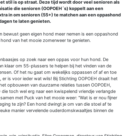
stil is op straat. Deze tijd wordt door veel senioren als
anisatie die senioren (OOPOEH´s) koppelt aan een
extra in om senioren (55+) te matchen aan een oppashond
agen te laten genieten.
 en bewust geen eigen hond meer nemen is een oppashond
e hond van het mooie zomerweer te genieten.
denbaasjes op zoek naar een oppas voor hun hond. De
klaar om 55-plussers te helpen bij het vinden van de
wensen. Of het nu gaat om wekelijks oppassen of af en toe
, er is voor ieder wat wils! Bij Stichting OOPOEH draait het
m het opbouwen van duurzame relaties tussen OOPOEH,
 die toch wel erg naar een kwispelend vriendje verlangde
 samen met Puck van het mooie weer: “Wat is er nou fijner
ing te zijn? Een hond dwingt je om van die stoel af te
 leuke manier vervelende ouderdomskwaaltjes binnen de
 win-win-winsituatie. Ellen Groneman, directeur van Stichting