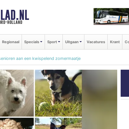
LAD.NL
oord-holland
Regionaal
Specials
Sport
Uitgaan
Vacatures
Krant
Co
senioren aan een kwispelend zomermaatje