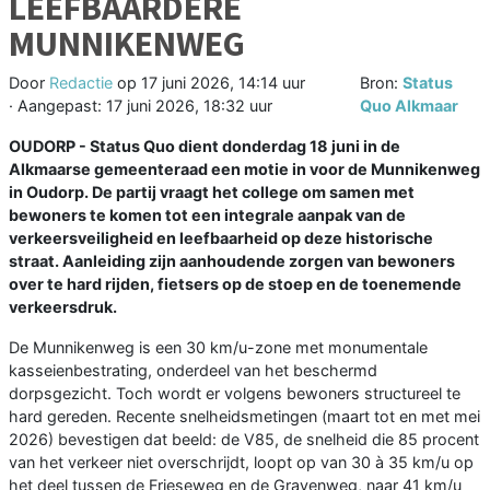
LEEFBAARDERE
MUNNIKENWEG
Door
Redactie
op
17 juni 2026, 14:14 uur
Bron:
Status
· Aangepast:
17 juni 2026, 18:32 uur
Quo Alkmaar
OUDORP - Status Quo dient donderdag 18 juni in de
Alkmaarse gemeenteraad een motie in voor de Munnikenweg
in Oudorp. De partij vraagt het college om samen met
bewoners te komen tot een integrale aanpak van de
verkeersveiligheid en leefbaarheid op deze historische
straat. Aanleiding zijn aanhoudende zorgen van bewoners
over te hard rijden, fietsers op de stoep en de toenemende
verkeersdruk.
De Munnikenweg is een 30 km/u-zone met monumentale
kasseienbestrating, onderdeel van het beschermd
dorpsgezicht. Toch wordt er volgens bewoners structureel te
hard gereden. Recente snelheidsmetingen (maart tot en met mei
2026) bevestigen dat beeld: de V85, de snelheid die 85 procent
van het verkeer niet overschrijdt, loopt op van 30 à 35 km/u op
het deel tussen de Frieseweg en de Gravenweg, naar 41 km/u