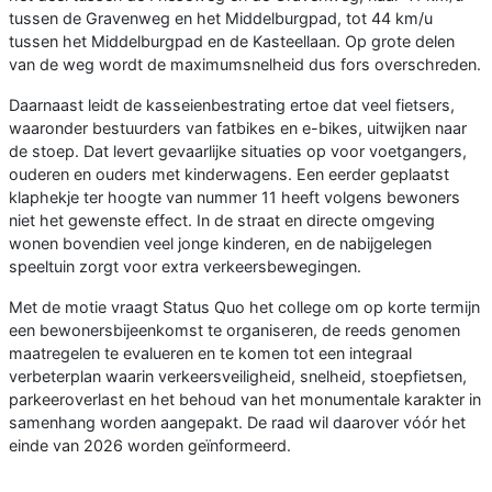
tussen de Gravenweg en het Middelburgpad, tot 44 km/u
tussen het Middelburgpad en de Kasteellaan. Op grote delen
van de weg wordt de maximumsnelheid dus fors overschreden.
Daarnaast leidt de kasseienbestrating ertoe dat veel fietsers,
waaronder bestuurders van fatbikes en e-bikes, uitwijken naar
de stoep. Dat levert gevaarlijke situaties op voor voetgangers,
ouderen en ouders met kinderwagens. Een eerder geplaatst
klaphekje ter hoogte van nummer 11 heeft volgens bewoners
niet het gewenste effect. In de straat en directe omgeving
wonen bovendien veel jonge kinderen, en de nabijgelegen
speeltuin zorgt voor extra verkeersbewegingen.
Met de motie vraagt Status Quo het college om op korte termijn
een bewonersbijeenkomst te organiseren, de reeds genomen
maatregelen te evalueren en te komen tot een integraal
verbeterplan waarin verkeersveiligheid, snelheid, stoepfietsen,
parkeeroverlast en het behoud van het monumentale karakter in
samenhang worden aangepakt. De raad wil daarover vóór het
einde van 2026 worden geïnformeerd.