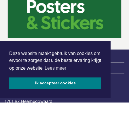
Deze website maakt gebruik van cookies om
ervoor te zorgen dat u de beste ervaring krijgt
|
Nieuws | Sport | Evenementen
op onze website
Lees meer
Ik accepteer cookies
Hoofdvestiging:
van Benthuizenlaan 1
1701 BZ Heerhugowaard
072 8200 600
redactie@xyto.nl
www.xyto.nl