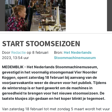
Vorige
V
START STOOMSEIZOEN
Door
Redactie
op
8 februari
Bron:
Het Nederlands
2023, 13:54 uur
Stoommachinemuseum
MEDEMBLIK - Het Nederlands Stoommachinemuseum,
gevestigd in het voormalig stoomgemaal Vier Noorder
Koggen, opent zaterdag 18 februari bij aanvang van de
voorjaarsvakantie weer de deuren voor het publiek. Tijdens
de winterstop is er hard gewerkt om de machines in
gereedheid te brengen voor het nieuwe stoomseizoen. De
laatste klusjes zijn gedaan en het koper blinkt je tegemoet.
Van zaterdag 18 februari tot met zondag 5 maart wordt het vuur