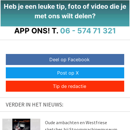
Heb je een leuke tip, foto of video die je
met ons wilt delen?
APP ONS!
T.
06 - 574 71 321
Deel op Facebook
Post op X
Tip de redactie
VERDER IN HET NIEUWS:
Oude ambachten en Westfriese
sketches bij Stoommachinemuseum