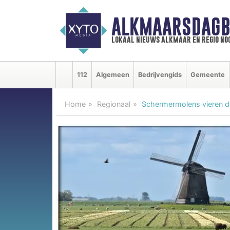
ALKMAARSDAGB
lokaal nieuws alkmaar en regio n
112
Algemeen
Bedrijvengids
Gemeente
Home
Regionaal
Schermermolens vieren d