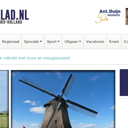
LAD.NL
oord-holland
Regionaal
Specials
Sport
Uitgaan
Vacatures
Krant
Co
e vrijheid met rouw en vreugdestand