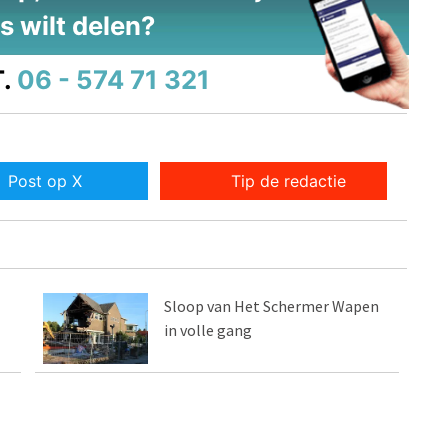
s wilt delen?
.
06 - 574 71 321
Post op X
Tip de redactie
Sloop van Het Schermer Wapen
in volle gang