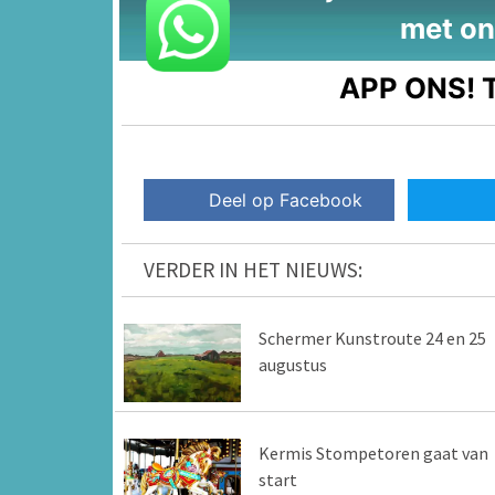
met on
APP ONS!
T
Deel op Facebook
VERDER IN HET NIEUWS:
Schermer Kunstroute 24 en 25
augustus
Kermis Stompetoren gaat van
start