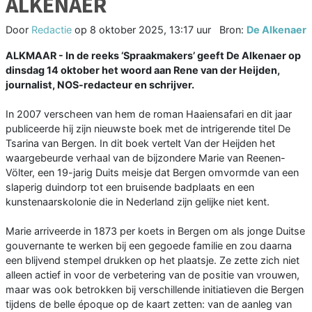
ALKENAER
Door
Redactie
op
8 oktober 2025, 13:17 uur
Bron:
De Alkenaer
ALKMAAR - In de reeks ‘Spraakmakers’ geeft De Alkenaer op
dinsdag 14 oktober het woord aan Rene van der Heijden,
journalist, NOS-redacteur en schrijver.
In 2007 verscheen van hem de roman Haaiensafari en dit jaar
publiceerde hij zijn nieuwste boek met de intrigerende titel De
Tsarina van Bergen. In dit boek vertelt Van der Heijden het
waargebeurde verhaal van de bijzondere Marie van Reenen-
Völter, een 19-jarig Duits meisje dat Bergen omvormde van een
slaperig duindorp tot een bruisende badplaats en een
kunstenaarskolonie die in Nederland zijn gelijke niet kent.
Marie arriveerde in 1873 per koets in Bergen om als jonge Duitse
gouvernante te werken bij een gegoede familie en zou daarna
een blijvend stempel drukken op het plaatsje. Ze zette zich niet
alleen actief in voor de verbetering van de positie van vrouwen,
maar was ook betrokken bij verschillende initiatieven die Bergen
tijdens de belle époque op de kaart zetten: van de aanleg van