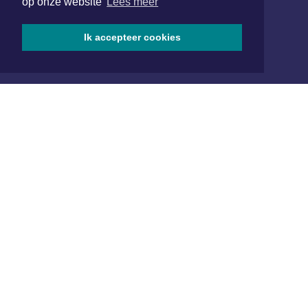
op onze website
Lees meer
1701 BZ Heerhugowaard
072 8200 600
Ik accepteer cookies
redactie@xyto.nl
www.xyto.nl
SOCIAL MEDIA
NIEUWSBRIEF AANMELDEN
Schrijf je in voor onze nieuwsbrief en krijg wekelijks een
samenvatting van alle gebeurtenissen uit jouw regio.
Aanmelden
ONLINE DAGBLADEN