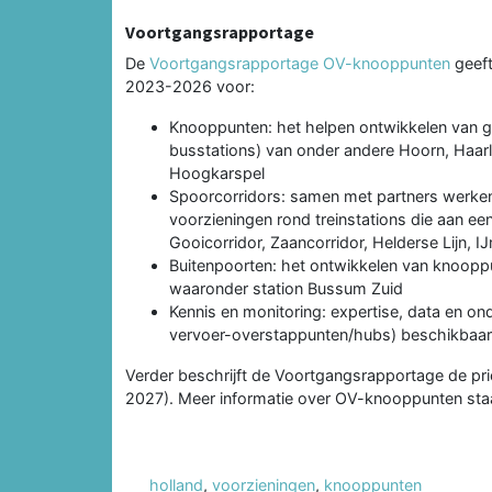
Voortgangsrapportage
De
Voortgangsrapportage OV-knooppunten
geeft
2023-2026 voor:
Knooppunten: het helpen ontwikkelen van ge
busstations) van onder andere Hoorn, Haa
Hoogkarspel
Spoorcorridors: samen met partners werke
voorzieningen rond treinstations die aan eenz
Gooicorridor, Zaancorridor, Helderse Lijn,
Buitenpoorten: het ontwikkelen van knooppu
waaronder station Bussum Zuid
Kennis en monitoring: expertise, data en o
vervoer-overstappunten/hubs) beschikbaar 
Verder beschrijft de Voortgangsrapportage de prio
2027). Meer informatie over OV-knooppunten st
holland
,
voorzieningen
,
knooppunten