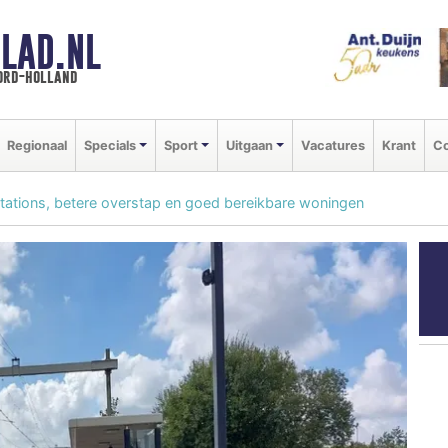
LAD.NL
oord-holland
Regionaal
Specials
Sport
Uitgaan
Vacatures
Krant
Co
stations, betere overstap en goed bereikbare woningen