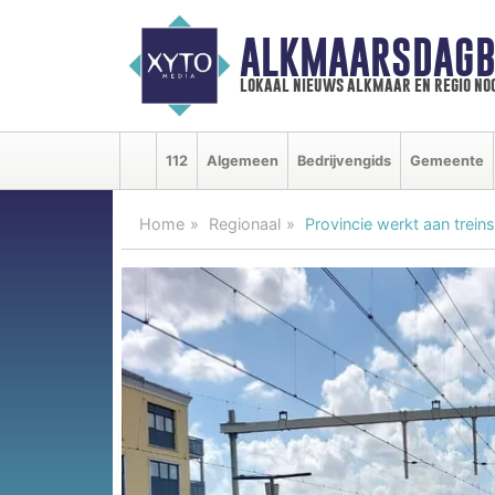
ALKMAARSDAGB
lokaal nieuws alkmaar en regio n
112
Algemeen
Bedrijvengids
Gemeente
Home
Regionaal
Provincie werkt aan trein