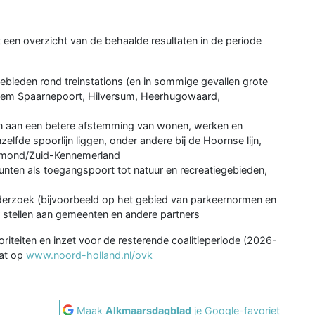
 een overzicht van de behaalde resultaten in de periode
bieden rond treinstations (en in sommige gevallen grote
rlem Spaarnepoort, Hilversum, Heerhugowaard,
n aan een betere afstemming van wonen, werken en
elfde spoorlijn liggen, onder andere bij de Hoornse lijn,
 IJmond/Zuid-Kennemerland
nten als toegangspoort tot natuur en recreatiegebieden,
nderzoek (bijvoorbeeld op het gebied van parkeernormen en
stellen aan gemeenten en andere partners
riteiten en inzet voor de resterende coalitieperiode (2026-
aat op
www.noord-holland.nl/ovk
Maak
Alkmaarsdagblad
je Google-favoriet