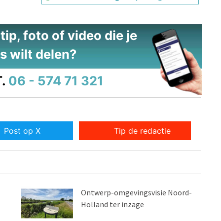
ip, foto of video die je
s wilt delen?
.
06 - 574 71 321
Post op X
Tip de redactie
Ontwerp-omgevingsvisie Noord-
Holland ter inzage