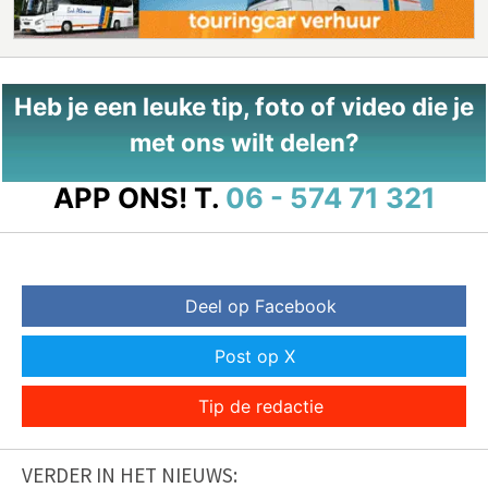
Heb je een leuke tip, foto of video die je
met ons wilt delen?
APP ONS!
T.
06 - 574 71 321
Deel op Facebook
Post op X
Tip de redactie
VERDER IN HET NIEUWS: