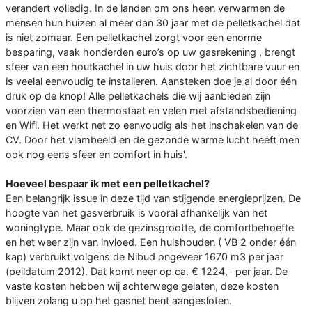
verandert volledig. In de landen om ons heen verwarmen de
mensen hun huizen al meer dan 30 jaar met de pelletkachel dat
is niet zomaar. Een pelletkachel zorgt voor een enorme
besparing, vaak honderden euro’s op uw gasrekening , brengt
sfeer van een houtkachel in uw huis door het zichtbare vuur en
is veelal eenvoudig te installeren. Aansteken doe je al door één
druk op de knop! Alle pelletkachels die wij aanbieden zijn
voorzien van een thermostaat en velen met afstandsbediening
en Wifi. Het werkt net zo eenvoudig als het inschakelen van de
CV. Door het vlambeeld en de gezonde warme lucht heeft men
ook nog eens sfeer en comfort in huis'.
Hoeveel bespaar ik met een pelletkachel?
Een belangrijk issue in deze tijd van stijgende energieprijzen. De
hoogte van het gasverbruik is vooral afhankelijk van het
woningtype. Maar ook de gezinsgrootte, de comfortbehoefte
en het weer zijn van invloed. Een huishouden ( VB 2 onder één
kap) verbruikt volgens de Nibud ongeveer 1670 m3 per jaar
(peildatum 2012). Dat komt neer op ca. € 1224,- per jaar. De
vaste kosten hebben wij achterwege gelaten, deze kosten
blijven zolang u op het gasnet bent aangesloten.