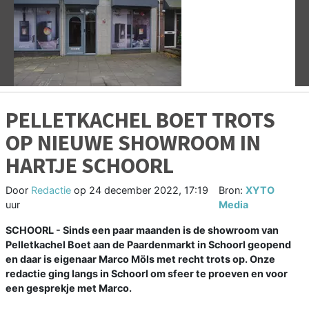
Vorige
V
PELLETKACHEL BOET TROTS
OP NIEUWE SHOWROOM IN
HARTJE SCHOORL
Door
Redactie
op
24 december 2022, 17:19
Bron:
XYTO
uur
Media
SCHOORL - Sinds een paar maanden is de showroom van
Pelletkachel Boet aan de Paardenmarkt in Schoorl geopend
en daar is eigenaar Marco Möls met recht trots op. Onze
redactie ging langs in Schoorl om sfeer te proeven en voor
een gesprekje met Marco.