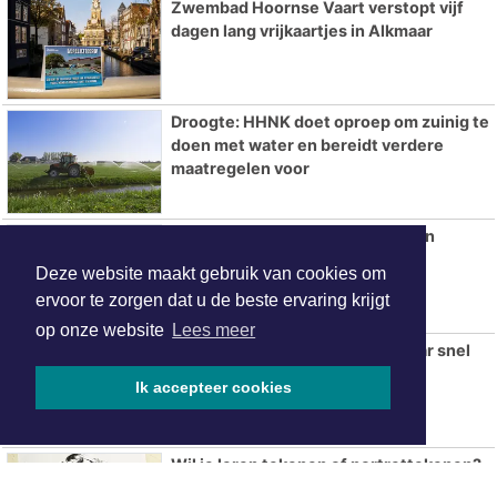
Zwembad Hoornse Vaart verstopt vijf
dagen lang vrijkaartjes in Alkmaar
Droogte: HHNK doet oproep om zuinig te
doen met water en bereidt verdere
maatregelen voor
Zonovergoten Zomer op het Plein
opnieuw groot succes
Deze website maakt gebruik van cookies om
ervoor te zorgen dat u de beste ervaring krijgt
op onze website
Lees meer
Kleine brand in schuurtje Alkmaar snel
geblust
Ik accepteer cookies
Wil je leren tekenen of portrettekenen?