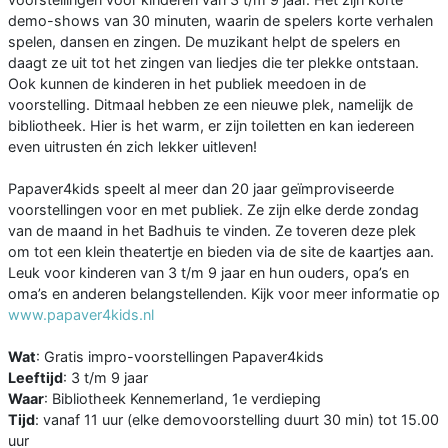
demo-shows van 30 minuten, waarin de spelers korte verhalen
spelen, dansen en zingen. De muzikant helpt de spelers en
daagt ze uit tot het zingen van liedjes die ter plekke ontstaan.
Ook kunnen de kinderen in het publiek meedoen in de
voorstelling. Ditmaal hebben ze een nieuwe plek, namelijk de
bibliotheek. Hier is het warm, er zijn toiletten en kan iedereen
even uitrusten én zich lekker uitleven!
Papaver4kids speelt al meer dan 20 jaar geïmproviseerde
voorstellingen voor en met publiek. Ze zijn elke derde zondag
van de maand in het Badhuis te vinden. Ze toveren deze plek
om tot een klein theatertje en bieden via de site de kaartjes aan.
Leuk voor kinderen van 3 t/m 9 jaar en hun ouders, opa’s en
oma’s en anderen belangstellenden. Kijk voor meer informatie op
www.papaver4kids.nl
Wat
: Gratis impro-voorstellingen Papaver4kids
Leeftijd
: 3 t/m 9 jaar
Waar
: Bibliotheek Kennemerland, 1e verdieping
Tijd
: vanaf 11 uur (elke demovoorstelling duurt 30 min) tot 15.00
uur