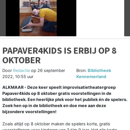
Vorige
V
PAPAVER4KIDS IS ERBIJ OP 8
OKTOBER
Door
Redactie
op
26 september
Bron:
Bibliotheek
2022, 10:55 uur
Kennemerland
ALKMAAR - Deze keer speelt improvisatietheatergroep
Papaver4kids op 8 oktober gratis voorstellingen in de
bibliotheek. Een heerlijke plek voor het publiek én de spelers.
Zoek hen op in de bibliotheek en doe mee aan deze
bijzondere voorstellingen!
Zoals altijd op 8 oktober maken de spelers korte, gratis
voorstellingen voor kinderen van 3 t/m 9 jaar. Het zijn korte