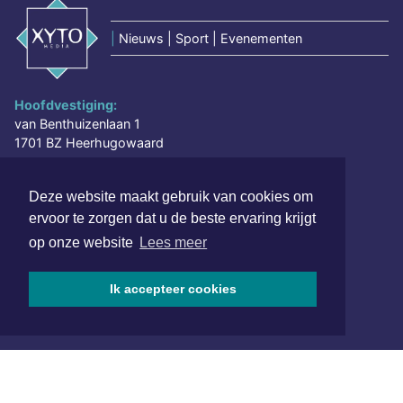
|
Nieuws | Sport | Evenementen
Hoofdvestiging:
van Benthuizenlaan 1
1701 BZ Heerhugowaard
072 8200 600
Deze website maakt gebruik van cookies om
redactie@xyto.nl
ervoor te zorgen dat u de beste ervaring krijgt
www.xyto.nl
op onze website
Lees meer
SOCIAL MEDIA
Ik accepteer cookies
NIEUWSBRIEF AANMELDEN
Schrijf je in voor onze nieuwsbrief en krijg wekelijks een
samenvatting van alle gebeurtenissen uit jouw regio.