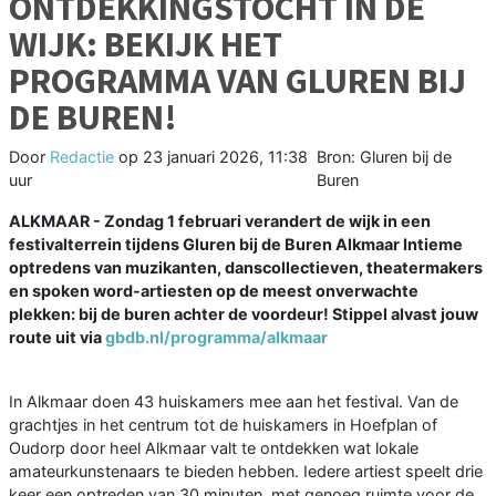
ONTDEKKINGSTOCHT IN DE
WIJK: BEKIJK HET
PROGRAMMA VAN GLUREN BIJ
DE BUREN!
Door
Redactie
op
23 januari 2026, 11:38
Bron: Gluren bij de
uur
Buren
ALKMAAR - Zondag 1 februari verandert de wijk in een
festivalterrein tijdens Gluren bij de Buren Alkmaar Intieme
optredens van muzikanten, danscollectieven, theatermakers
en spoken word-artiesten op de meest onverwachte
plekken: bij de buren achter de voordeur! Stippel alvast jouw
route uit via
gbdb.nl/programma/alkmaar
In Alkmaar doen 43 huiskamers mee aan het festival. Van de
grachtjes in het centrum tot de huiskamers in Hoefplan of
Oudorp door heel Alkmaar valt te ontdekken wat lokale
amateurkunstenaars te bieden hebben. Iedere artiest speelt drie
keer een optreden van 30 minuten, met genoeg ruimte voor de