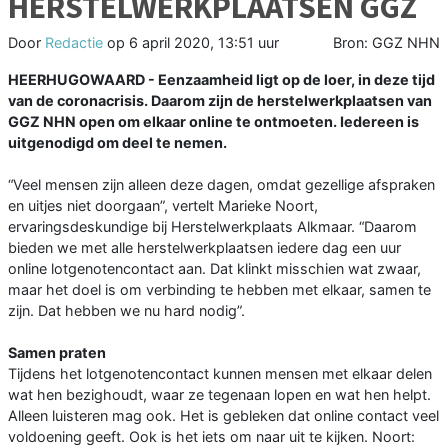
HERSTELWERKPLAATSEN GGZ
Door
Redactie
op
6 april 2020, 13:51 uur
Bron: GGZ NHN
HEERHUGOWAARD - Eenzaamheid ligt op de loer, in deze tijd
van de coronacrisis. Daarom zijn de herstelwerkplaatsen van
GGZ NHN open om elkaar online te ontmoeten. Iedereen is
uitgenodigd om deel te nemen.
“Veel mensen zijn alleen deze dagen, omdat gezellige afspraken
en uitjes niet doorgaan”, vertelt Marieke Noort,
ervaringsdeskundige bij Herstelwerkplaats Alkmaar. “Daarom
bieden we met alle herstelwerkplaatsen iedere dag een uur
online lotgenotencontact aan. Dat klinkt misschien wat zwaar,
maar het doel is om verbinding te hebben met elkaar, samen te
zijn. Dat hebben we nu hard nodig”.
Samen praten
Tijdens het lotgenotencontact kunnen mensen met elkaar delen
wat hen bezighoudt, waar ze tegenaan lopen en wat hen helpt.
Alleen luisteren mag ook. Het is gebleken dat online contact veel
voldoening geeft. Ook is het iets om naar uit te kijken. Noort: