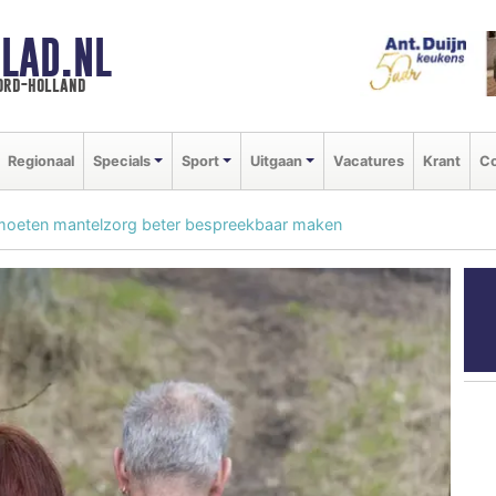
LAD.NL
oord-holland
Regionaal
Specials
Sport
Uitgaan
Vacatures
Krant
Co
moeten mantelzorg beter bespreekbaar maken