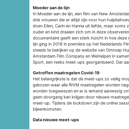
Moeder aan de lijn
In Moeder aan de lijn, een film van New Amsterd
drie vrouwen die er altijd zijn voor hun hulpbehoe
doen Elien, Carin en Hanna uit liefde, maar soms z
ouder en kind draaien zich om in deze observere
documentaire geeft een sterk inzicht in hoe deze
lijn ging in 2018 in première op het Nederlands F
steeds te bekijken op de website van Omroep Hu
Amsterdam Film Company en WeHelpen in samenwer
Sport. een reeks meet-ups georganiseerd. Dat aan
Getroffen maatregelen Covid-19
Het belangrijkste is dat de meet-ups zo veilig mo
gekozen waar alle RIVM maatregelen worden nagel
worden toegewezen en er is iemand aanwezig om 
geen doorgang kan krijgen door nieuwe maatregel
meet-up. Tijdens de lockdown zijn de online sess
bijeenkomsten.
Data nieuwe meet-ups