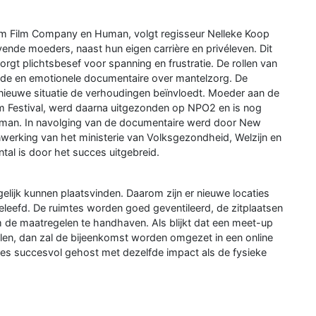
am Film Company en Human, volgt regisseur Nelleke Koop
vende moeders, naast hun eigen carrière en privéleven. Dit
orgt plichtsbesef voor spanning en frustratie. De rollen van
nde en emotionele documentaire over mantelzorg. De
 nieuwe situatie de verhoudingen beïnvloedt. Moeder aan de
ilm Festival, werd daarna uitgezonden op NPO2 en is nog
man. In navolging van de documentaire werd door New
king van het ministerie van Volksgezondheid, Welzijn en
tal is door het succes uitgebreid.
gelijk kunnen plaatsvinden. Daarom zijn er nieuwe locaties
eefd. De ruimtes worden goed geventileerd, de zitplaatsen
de maatregelen te handhaven. Als blijkt dat een meet-up
en, dan zal de bijeenkomst worden omgezet in een online
ies succesvol gehost met dezelfde impact als de fysieke