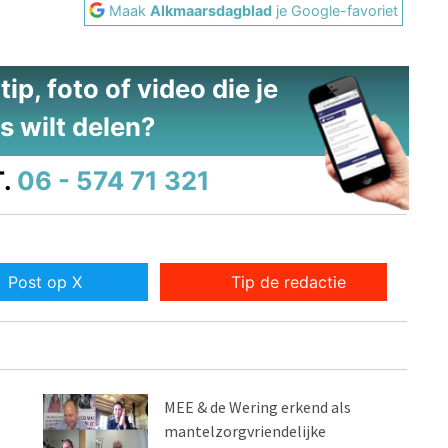
Maak
Alkmaarsdagblad
je Google-favoriet
ip, foto of video die je
s wilt delen?
.
06 - 574 71 321
Post op X
Tip de redactie
MEE & de Wering erkend als
mantelzorgvriendelijke