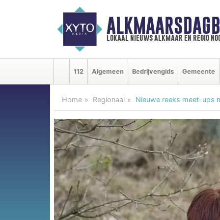
ALKMAARSDAGB
lokaal nieuws alkmaar en regio n
112
Algemeen
Bedrijvengids
Gemeente
Home
Regionaal
Nieuwe reeks meet-ups 