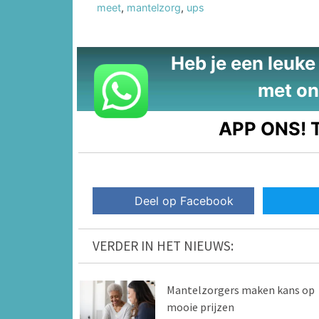
meet
,
mantelzorg
,
ups
Heb je een leuke t
met on
APP ONS!
T
Deel op Facebook
VERDER IN HET NIEUWS:
Mantelzorgers maken kans op
mooie prijzen