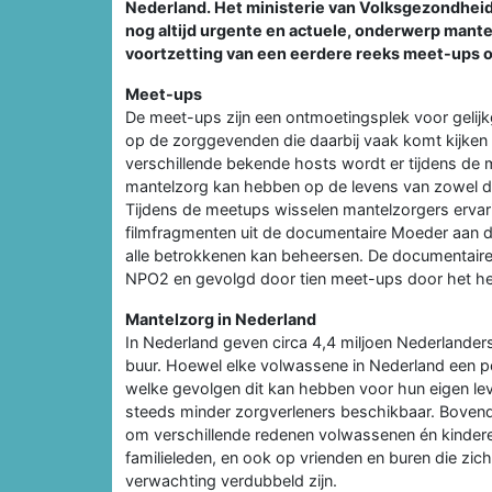
Nederland. Het ministerie van Volksgezondheid
nog altijd urgente en actuele, onderwerp mante
voortzetting van een eerdere reeks meet-ups 
Meet-ups
De meet-ups zijn een ontmoetingsplek voor gelij
op de zorggevenden die daarbij vaak komt kijken
verschillende bekende hosts wordt er tijdens de
mantelzorg kan hebben op de levens van zowel d
Tijdens de meetups wisselen mantelzorgers ervari
filmfragmenten uit de documentaire Moeder aan de
alle betrokkenen kan beheersen. De documentaire
NPO2 en gevolgd door tien meet-ups door het hel
Mantelzorg in Nederland
In Nederland geven circa 4,4 miljoen Nederlanders 
buur. Hoewel elke volwassene in Nederland een pot
welke gevolgen dit kan hebben voor hun eigen leven
steeds minder zorgverleners beschikbaar. Bovend
om verschillende redenen volwassenen én kinder
familieleden, en ook op vrienden en buren die zic
verwachting verdubbeld zijn.