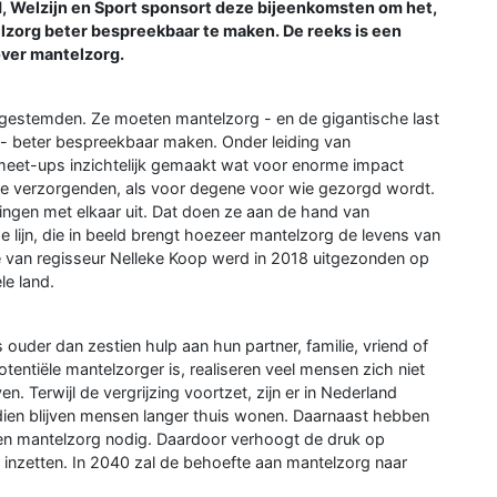
, Welzijn en Sport sponsort deze bijeenkomsten om het,
lzorg beter bespreekbaar te maken. De reeks is een
over mantelzorg.
kgestemden. Ze moeten mantelzorg - en de gigantische last
 - beter bespreekbaar maken. Onder leiding van
 meet-ups inzichtelijk gemaakt wat voor enorme impact
e verzorgenden, als voor degene voor wie gezorgd wordt.
ngen met elkaar uit. Dat doen ze aan de hand van
 lijn, die in beeld brengt hoezeer mantelzorg de levens van
 van regisseur Nelleke Koop werd in 2018 uitgezonden op
e land.
ouder dan zestien hulp aan hun partner, familie, vriend of
entiële mantelzorger is, realiseren veel mensen zich niet
. Terwijl de vergrijzing voortzet, zijn er in Nederland
ien blijven mensen langer thuis wonen. Daarnaast hebben
en mantelzorg nodig. Daardoor verhoogt de druk op
h inzetten. In 2040 zal de behoefte aan mantelzorg naar