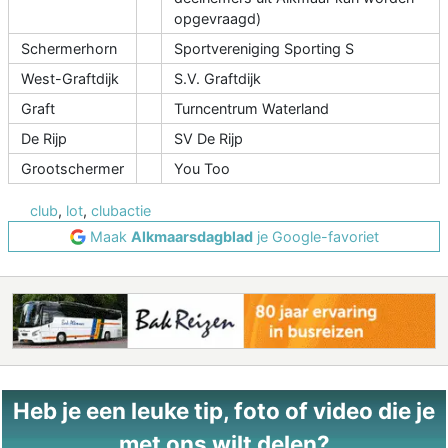
opgevraagd)
Schermerhorn
Sportvereniging Sporting S
West-Graftdijk
S.V. Graftdijk
Graft
Turncentrum Waterland
De Rijp
SV De Rijp
Grootschermer
You Too
club
,
lot
,
clubactie
Maak
Alkmaarsdagblad
je Google-favoriet
Heb je een leuke tip, foto of video die je
met ons wilt delen?