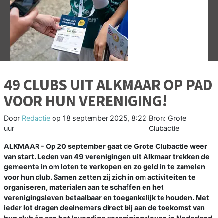
Vorige
V
49 CLUBS UIT ALKMAAR OP PAD
VOOR HUN VERENIGING!
Door
Redactie
op
18 september 2025, 8:22
Bron: Grote
uur
Clubactie
ALKMAAR - Op 20 september gaat de Grote Clubactie weer
van start. Leden van 49 verenigingen uit Alkmaar trekken de
gemeente in om loten te verkopen en zo geld in te zamelen
voor hun club. Samen zetten zij zich in om activiteiten te
organiseren, materialen aan te schaffen en het
verenigingsleven betaalbaar en toegankelijk te houden. Met
ieder lot dragen deelnemers direct bij aan de toekomst van
hun club én aan het levendige verenigingsleven in Nederland.