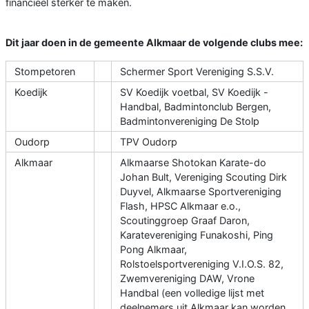
financieel sterker te maken.
Dit jaar doen in de gemeente Alkmaar de volgende clubs mee:
Stompetoren
Schermer Sport Vereniging S.S.V.
Koedijk
SV Koedijk voetbal, SV Koedijk -
Handbal, Badmintonclub Bergen,
Badmintonvereniging De Stolp
Oudorp
TPV Oudorp
Alkmaar
Alkmaarse Shotokan Karate-do
Johan Bult, Vereniging Scouting Dirk
Duyvel, Alkmaarse Sportvereniging
Flash, HPSC Alkmaar e.o.,
Scoutinggroep Graaf Daron,
Karatevereniging Funakoshi, Ping
Pong Alkmaar,
Rolstoelsportvereniging V.I.O.S. 82,
Zwemvereniging DAW, Vrone
Handbal (een volledige lijst met
deelnemers uit Alkmaar kan worden