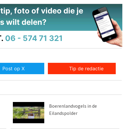
ip, foto of video die je
s wilt delen?
.
06 - 574 71 321
Post op X
Tip de redactie
Boerenlandvogels in de
Eilandspolder