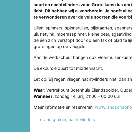
soorten nachtvlinders voor. Grote kans dus om i
licht. Dit hebben wij al voorbereid. Je hoeft al
te verwonderen over de vele soorten die voorb
Uilen, spinners, spinneruilen, pijlstaarten, spann
uil, rietvink, moerasspinner, kleine beer, agaatvlin
de één zich verstopt door op een tak of blad te lijk
grote ogen op de vleugels.
Aan de werkschuur hangen ook vleermuizenkasten.
De excursie duurt tot middennacht.
Let op! Bij regen vliegen nachtvlinders niet, dan a
Waar:
Vertrekpunt Botenhuis Eilandspolder, Oudel
Wanneer:
zondag 14 juni, 21:00 – 00:00 uur
Meer informatie en reserveren:
www.landschapnoor
eilandspolder
,
nachtvlinders