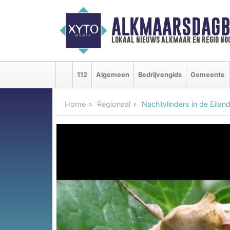
ALKMAARSDAGB
lokaal nieuws alkmaar en regio n
112
Algemeen
Bedrijvengids
Gemeente
Home
Regionaal
Nachtvlinders in de Eilan