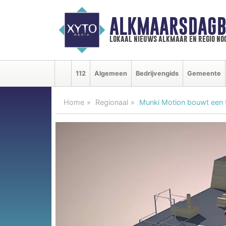
ALKMAARSDAGB
lokaal nieuws alkmaar en regio n
112
Algemeen
Bedrijvengids
Gemeente
Home
Regionaal
Munki Motion bouwt een f