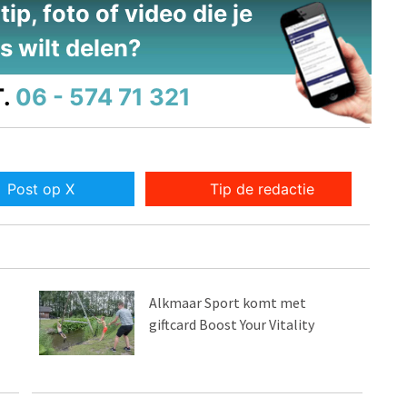
ip, foto of video die je
s wilt delen?
.
06 - 574 71 321
Post op X
Tip de redactie
Alkmaar Sport komt met
giftcard Boost Your Vitality