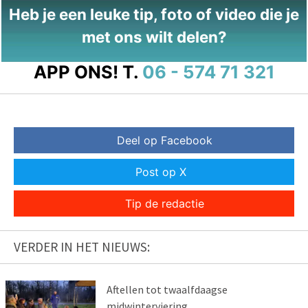
Heb je een leuke tip, foto of video die je
met ons wilt delen?
APP ONS!
T.
06 - 574 71 321
Deel op Facebook
Post op X
Tip de redactie
VERDER IN HET NIEUWS:
Aftellen tot twaalfdaagse
midwinterviering