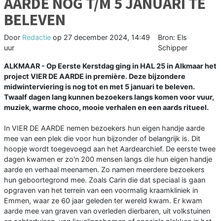
AARDE NOG T/M 5 JANUARI TE
BELEVEN
Door
Redactie
op
27 december 2024, 14:49
Bron: Els
uur
Schipper
ALKMAAR - Op Eerste Kerstdag ging in HAL 25 in Alkmaar het
project VIER DE AARDE in première. Deze bijzondere
midwinterviering is nog tot en met 5 januari te beleven.
Twaalf dagen lang kunnen bezoekers langs komen voor vuur,
muziek, warme choco, mooie verhalen en een aards ritueel.
In VIER DE AARDE nemen bezoekers hun eigen handje aarde
mee van een plek die voor hun bijzonder of belangrijk is. Dit
hoopje wordt toegevoegd aan het Aardearchief. De eerste twee
dagen kwamen er zo'n 200 mensen langs die hun eigen handje
aarde en verhaal meenamen. Zo namen meerdere bezoekers
hun geboortegrond mee. Zoals Carin die dat speciaal is gaan
opgraven van het terrein van een voormalig kraamkliniek in
Emmen, waar ze 60 jaar geleden ter wereld kwam. Er kwam
aarde mee van graven van overleden dierbaren, uit volkstuinen