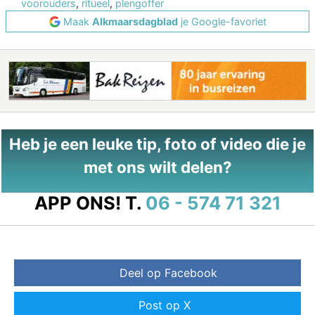
voorouders
,
ritueel
,
plengoffer
Maak
Alkmaarsdagblad
je Google-favoriet
Heb je een leuke tip, foto of video die je
met ons wilt delen?
APP ONS!
T.
06 - 574 71 321
Deel op Facebook
Post op X