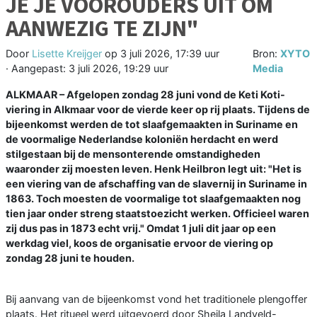
JE JE VOOROUDERS UIT OM
AANWEZIG TE ZIJN"
Door
Lisette Kreijger
op
3 juli 2026, 17:39 uur
Bron:
XYTO
· Aangepast:
3 juli 2026, 19:29 uur
Media
ALKMAAR – Afgelopen zondag 28 juni vond de Keti Koti-
viering in Alkmaar voor de vierde keer op rij plaats. Tijdens de
bijeenkomst werden de tot slaafgemaakten in Suriname en
de voormalige Nederlandse koloniën herdacht en werd
stilgestaan bij de mensonterende omstandigheden
waaronder zij moesten leven. Henk Heilbron legt uit: "Het is
een viering van de afschaffing van de slavernij in Suriname in
1863. Toch moesten de voormalige tot slaafgemaakten nog
tien jaar onder streng staatstoezicht werken. Officieel waren
zij dus pas in 1873 echt vrij." Omdat 1 juli dit jaar op een
werkdag viel, koos de organisatie ervoor de viering op
zondag 28 juni te houden.
Bij aanvang van de bijeenkomst vond het traditionele plengoffer
plaats. Het ritueel werd uitgevoerd door Sheila Landveld-