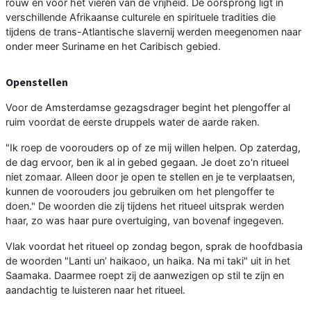
rouw én voor het vieren van de vrijheid. De oorsprong ligt in
verschillende Afrikaanse culturele en spirituele tradities die
tijdens de trans-Atlantische slavernij werden meegenomen naar
onder meer Suriname en het Caribisch gebied.
Openstellen
Voor de Amsterdamse gezagsdrager begint het plengoffer al
ruim voordat de eerste druppels water de aarde raken.
"Ik roep de voorouders op of ze mij willen helpen. Op zaterdag,
de dag ervoor, ben ik al in gebed gegaan. Je doet zo'n ritueel
niet zomaar. Alleen door je open te stellen en je te verplaatsen,
kunnen de voorouders jou gebruiken om het plengoffer te
doen." De woorden die zij tijdens het ritueel uitsprak werden
haar, zo was haar pure overtuiging, van bovenaf ingegeven.
Vlak voordat het ritueel op zondag begon, sprak de hoofdbasia
de woorden "Lanti un’ haikaoo, un haika. Na mi taki" uit in het
Saamaka. Daarmee roept zij de aanwezigen op stil te zijn en
aandachtig te luisteren naar het ritueel.