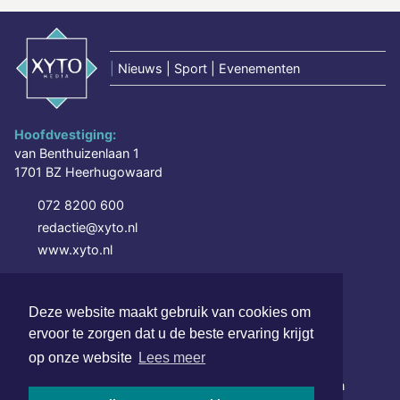
|
Nieuws | Sport | Evenementen
Hoofdvestiging:
van Benthuizenlaan 1
1701 BZ Heerhugowaard
072 8200 600
redactie@xyto.nl
www.xyto.nl
SOCIAL MEDIA
Deze website maakt gebruik van cookies om
ervoor te zorgen dat u de beste ervaring krijgt
NIEUWSBRIEF AANMELDEN
op onze website
Lees meer
Schrijf je in voor onze nieuwsbrief en krijg wekelijks een