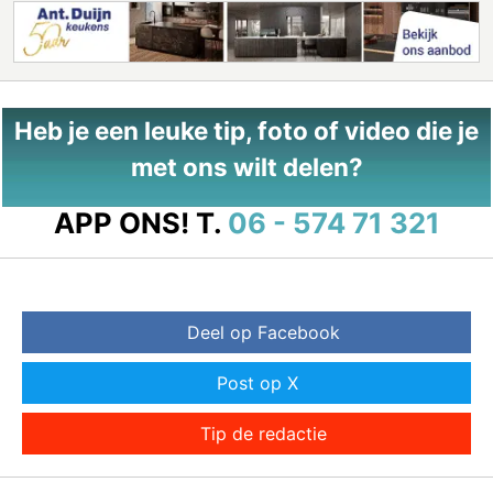
Heb je een leuke tip, foto of video die je
met ons wilt delen?
APP ONS!
T.
06 - 574 71 321
Deel op Facebook
Post op X
Tip de redactie