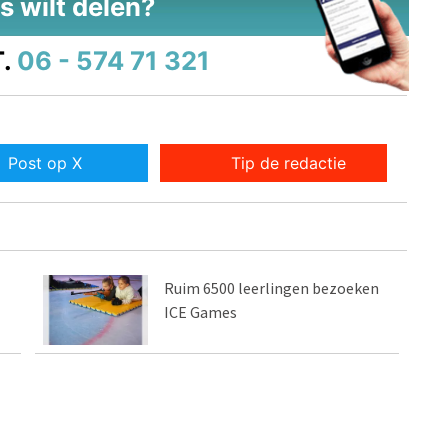
s wilt delen?
.
06 - 574 71 321
Post op X
Tip de redactie
Ruim 6500 leerlingen bezoeken
ICE Games