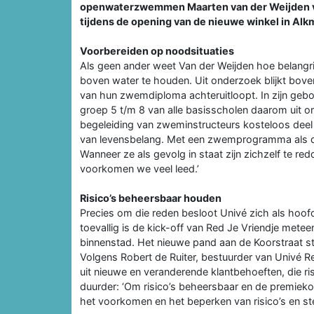
openwaterzwemmen Maarten van der Weijden verz
tijdens de opening van de nieuwe winkel in Al
Voorbereiden op noodsituaties
Als geen ander weet Van der Weijden hoe belangri
boven water te houden. Uit onderzoek blijkt bov
van hun zwemdiploma achteruitloopt. In zijn geb
groep 5 t/m 8 van alle basisscholen daarom uit 
begeleiding van zweminstructeurs kosteloos dee
van levensbelang. Met een zwemprogramma als di
Wanneer ze als gevolg in staat zijn zichzelf te r
voorkomen we veel leed.’
Risico’s beheersbaar houden
Precies om die reden besloot Univé zich als hoofds
toevallig is de kick-off van Red Je Vriendje mete
binnenstad. Het nieuwe pand aan de Koorstraat st
Volgens Robert de Ruiter, bestuurder van Univé R
uit nieuwe en veranderende klantbehoeften, die 
duurder: ‘Om risico’s beheersbaar en de premiek
het voorkomen en het beperken van risico’s en st