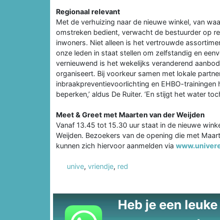
Regionaal relevant
Met de verhuizing naar de nieuwe winkel, van waa
omstreken bedient, verwacht de bestuurder op re
inwoners. Niet alleen is het vertrouwde assortim
onze leden in staat stellen om zelfstandig en een
vernieuwend is het wekelijks veranderend aanbod
organiseert. Bij voorkeur samen met lokale partn
inbraakpreventievoorlichting en EHBO-trainingen 
beperken,’ aldus De Ruiter. ‘En stijgt het water 
Meet & Greet met Maarten van der Weijden
Vanaf 13.45 tot 15.30 uur staat in de nieuwe win
Weijden. Bezoekers van de opening die met Maart
kunnen zich hiervoor aanmelden via
www.univereg
unive
,
vriendje
,
red
Heb je een leuke t