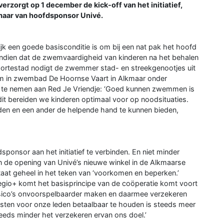
orgt op 1 december de kick-off van het initiatief,
kmaar van hoofdsponsor Univé.
jk een goede basisconditie is om bij een nat pak het hoofd
endien dat de zwemvaardigheid van kinderen na het behalen
oortestad nodigt de zwemmer stad- en streekgenootjes uit
om in zwembad De Hoornse Vaart in Alkmaar onder
l te nemen aan Red Je Vriendje: ‘Goed kunnen zwemmen is
t bereiden we kinderen optimaal voor op noodsituaties.
edden en een ander de helpende hand te kunnen bieden,
ponsor aan het initiatief te verbinden. En niet minder
en de opening van Univé’s nieuwe winkel in de Alkmaarse
aat geheel in het teken van ‘voorkomen en beperken.’
egio+ komt het basisprincipe van de coöperatie komt voort
risico’s onvoorspelbaarder maken en daarmee verzekeren
osten voor onze leden betaalbaar te houden is steeds meer
eeds minder het verzekeren ervan ons doel.’