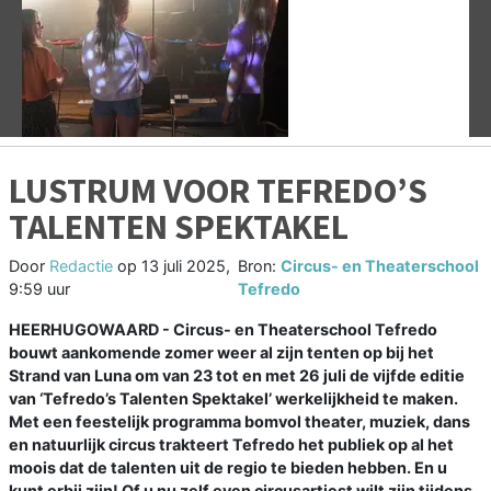
Vorige
V
LUSTRUM VOOR TEFREDO’S
TALENTEN SPEKTAKEL
Door
Redactie
op
13 juli 2025,
Bron:
Circus- en Theaterschool
9:59 uur
Tefredo
HEERHUGOWAARD - Circus- en Theaterschool Tefredo
bouwt aankomende zomer weer al zijn tenten op bij het
Strand van Luna om van 23 tot en met 26 juli de vijfde editie
van ‘Tefredo’s Talenten Spektakel’ werkelijkheid te maken.
Met een feestelijk programma bomvol theater, muziek, dans
en natuurlijk circus trakteert Tefredo het publiek op al het
moois dat de talenten uit de regio te bieden hebben. En u
kunt erbij zijn! Of u nu zelf even circusartiest wilt zijn tijdens