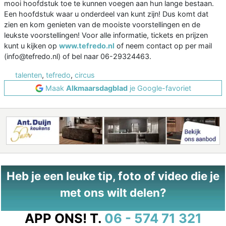
mooi hoofdstuk toe te kunnen voegen aan hun lange bestaan.
Een hoofdstuk waar u onderdeel van kunt zijn! Dus komt dat
zien en kom genieten van de mooiste voorstellingen en de
leukste voorstellingen! Voor alle informatie, tickets en prijzen
kunt u kijken op
www.tefredo.nl
of neem contact op per mail
(info@tefredo.nl) of bel naar 06-29324463.
talenten
,
tefredo
,
circus
Maak
Alkmaarsdagblad
je Google-favoriet
Heb je een leuke tip, foto of video die je
met ons wilt delen?
APP ONS!
T.
06 - 574 71 321