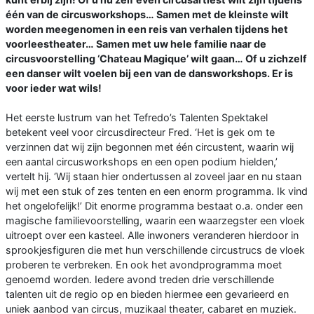
één van de circusworkshops… Samen met de kleinste wilt
worden meegenomen in een reis van verhalen tijdens het
voorleestheater… Samen met uw hele familie naar de
circusvoorstelling ‘Chateau Magique’ wilt gaan… Of u zichzelf
een danser wilt voelen bij een van de dansworkshops. Er is
voor ieder wat wils!
Het eerste lustrum van het Tefredo’s Talenten Spektakel
betekent veel voor circusdirecteur Fred. ‘Het is gek om te
verzinnen dat wij zijn begonnen met één circustent, waarin wij
een aantal circusworkshops en een open podium hielden,’
vertelt hij. ‘Wij staan hier ondertussen al zoveel jaar en nu staan
wij met een stuk of zes tenten en een enorm programma. Ik vind
het ongelofelijk!’ Dit enorme programma bestaat o.a. onder een
magische familievoorstelling, waarin een waarzegster een vloek
uitroept over een kasteel. Alle inwoners veranderen hierdoor in
sprookjesfiguren die met hun verschillende circustrucs de vloek
proberen te verbreken. En ook het avondprogramma moet
genoemd worden. Iedere avond treden drie verschillende
talenten uit de regio op en bieden hiermee een gevarieerd en
uniek aanbod van circus, muzikaal theater, cabaret en muziek.