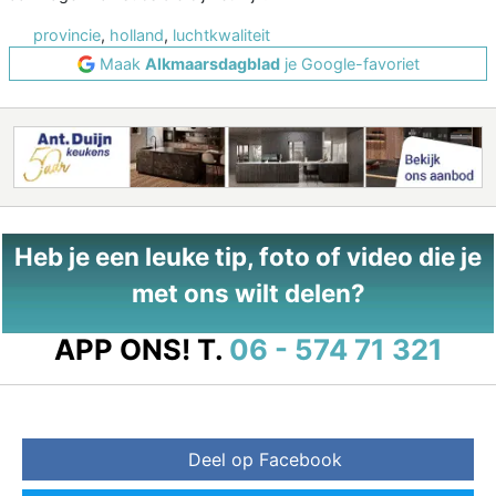
provincie
,
holland
,
luchtkwaliteit
Maak
Alkmaarsdagblad
je Google-favoriet
Heb je een leuke tip, foto of video die je
met ons wilt delen?
APP ONS!
T.
06 - 574 71 321
Deel op Facebook