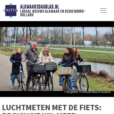
ALKMAARSDAGBLAD.NL
lokaal nieuws alkmaar en regio noord-
holland
LUCHTMETEN MET DE FIETS: