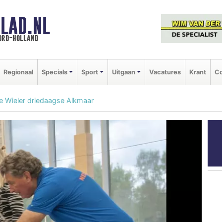
LAD.NL
oord-holland
Regionaal
Specials
Sport
Uitgaan
Vacatures
Krant
Co
de Wieler driedaagse Alkmaar