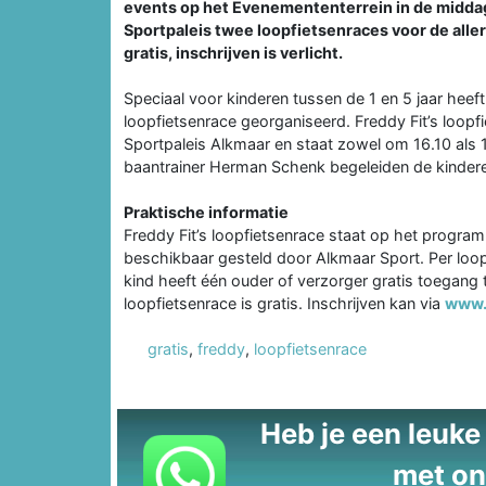
events op het Evenemententerrein in de middag,
Sportpaleis twee loopfietsenraces voor de all
gratis, inschrijven is verlicht.
Speciaal voor kinderen tussen de 1 en 5 jaar heef
loopfietsenrace georganiseerd. Freddy Fit’s loopf
Sportpaleis Alkmaar en staat zowel om 16.10 als 
baantrainer Herman Schenk begeleiden de kindere
Praktische informatie
Freddy Fit’s loopfietsenrace staat op het progr
beschikbaar gesteld door Alkmaar Sport. Per loo
kind heeft één ouder of verzorger gratis toegang 
loopfietsenrace is gratis. Inschrijven kan via
www.
gratis
,
freddy
,
loopfietsenrace
Heb je een leuke t
met on