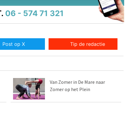
.
06 - 574 71 321
Post op X
Tip de redactie
Van Zomer in De Mare naar
Zomer op het Plein