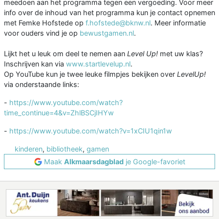
meedoen aan het programma tegen een vergoeding. Voor meer
info over de inhoud van het programma kun je contact opnemen
met Femke Hofstede op
f.hofstede@bknw.nl
. Meer informatie
voor ouders vind je op
bewustgamen.nl
.
Lijkt het u leuk om deel te nemen aan
Level Up!
met uw klas?
Inschrijven kan via
www.startlevelup.nl
.
Op YouTube kun je twee leuke filmpjes bekijken over
LevelUp!
via onderstaande links:
-
https://www.youtube.com/watch?
time_continue=4&v=ZhlBSCjIHYw
-
https://www.youtube.com/watch?v=1xCIU1qin1w
kinderen
,
bibliotheek
,
gamen
Maak
Alkmaarsdagblad
je Google-favoriet