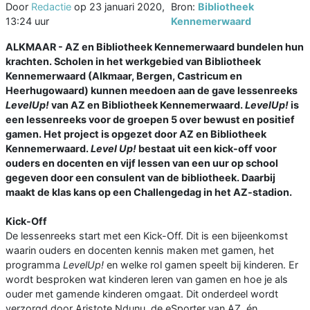
Door
Redactie
op
23 januari 2020,
Bron:
Bibliotheek
13:24 uur
Kennemerwaard
ALKMAAR - AZ en Bibliotheek Kennemerwaard bundelen hun
krachten. Scholen in het werkgebied van Bibliotheek
Kennemerwaard (Alkmaar, Bergen, Castricum en
Heerhugowaard) kunnen meedoen aan de gave lessenreeks
LevelUp!
van AZ en Bibliotheek Kennemerwaard.
LevelUp!
is
een lessenreeks voor de groepen 5 over bewust en positief
gamen. Het project is opgezet door AZ en Bibliotheek
Kennemerwaard.
Level Up!
bestaat uit een kick-off voor
ouders en docenten en vijf lessen van een uur op school
gegeven door een consulent van de bibliotheek. Daarbij
maakt de klas kans op een Challengedag in het AZ-stadion.
Kick-Off
De lessenreeks start met een Kick-Off. Dit is een bijeenkomst
waarin ouders en docenten kennis maken met gamen, het
programma
LevelUp!
en welke rol gamen speelt bij kinderen. Er
wordt besproken wat kinderen leren van gamen en hoe je als
ouder met gamende kinderen omgaat. Dit onderdeel wordt
verzorgd door Aristote Ndunu, de eSporter van AZ, én