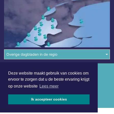
Overige dagbladen in de regio
Algemene voorwaarden
Deze website maakt gebruik van cookies om
Disclaimer
ervoor te zorgen dat u de beste ervaring krijgt
op onze website
Lees meer
Privacy Statement
Copyright (c) 2026 | Alkmaarsdagblad.nl - Alle rechten
Ik accepteer cookies
voorbehouden