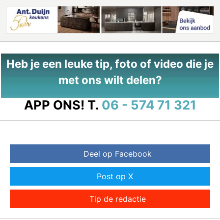
Heb je een leuke tip, foto of video die je
met ons wilt delen?
APP ONS!
T.
06 - 574 71 321
Deel op Facebook
Post op X
Tip de redactie