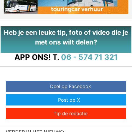
Heb je een leuke tip, foto of video die je
met ons wilt delen?
APP ONS!
T.
06 - 574 71 321
Deel op Facebook
Post op X
Tip de redactie