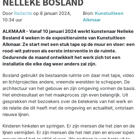
NELLEKE BOSLAND
Door
Redactie
op
8 januari 2024,
Bron:
Kunstuitleen
10:34 uur
Alkmaar
ALKMAAR - Vanaf 10 januari 2024 werkt kunstenaar Nelleke
Bosland 4 weken in de expositieruimte van Kunstuitleen
Alkmaar. Ze start met een stuk tape op de muur en vloer: een
rood-wit patroon als eerste interventie in de ruimte.
Gedurende de maand ontwikkelt het werk zich tot een
installatie die elke dag weer anders zal zijn.
Bosland gebruikt de bestaande ruimte om daar met tape, video
en lichtprojecties andere, vreemde werelden te scheppen. De
architectuur van het gebouw en zijn omgeving vormen de basis.
Het eindresultaat en het maakproces zijn even belangrijk. Uit
gesprekken met bezoekers over de betekenis van het werk en
de relatie die dit heeft met de omgeving en actualiteit, ontstaan
nieuwe lijnen.
Kinderen hinkelen en springen. Er zijn mensen die het zien en de
lijnen vermijden. Er zijn mensen die het niet zien en erover lopen
erover alsof het er altijd al was. We nodigen je van harte uit te