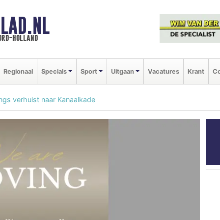
LAD.NL
oord-holland
Regionaal
Specials
Sport
Uitgaan
Vacatures
Krant
Co
ngs verhuist naar Kanaalkade