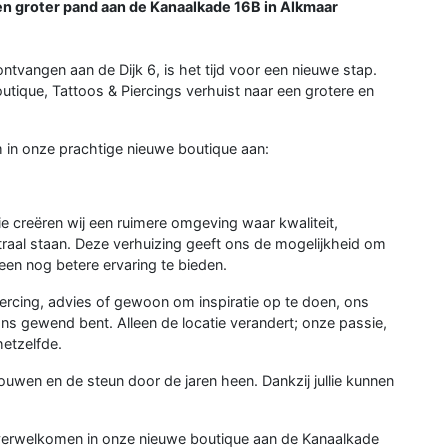
en groter pand aan de Kanaalkade 16B in Alkmaar
ntvangen aan de Dijk 6, is het tijd voor een nieuwe stap.
ique, Tattoos & Piercings verhuist naar een grotere en
om in onze prachtige nieuwe boutique aan:
e creëren wij een ruimere omgeving waar kwaliteit,
ntraal staan. Deze verhuizing geeft ons de mogelijkheid om
e een nog betere ervaring te bieden.
iercing, advies of gewoon om inspiratie op te doen, ons
ons gewend bent. Alleen de locatie verandert; onze passie,
etzelfde.
ouwen en de steun door de jaren heen. Dankzij jullie kunnen
 te verwelkomen in onze nieuwe boutique aan de Kanaalkade