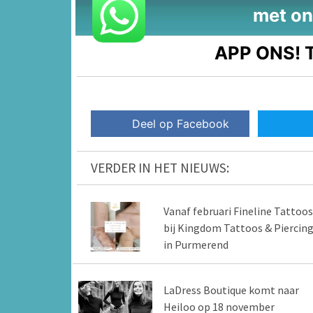
met on
APP ONS!
T
Deel op Facebook
VERDER IN HET NIEUWS:
Vanaf februari Fineline Tattoos
bij Kingdom Tattoos & Piercin
in Purmerend
LaDress Boutique komt naar
Heiloo op 18 november