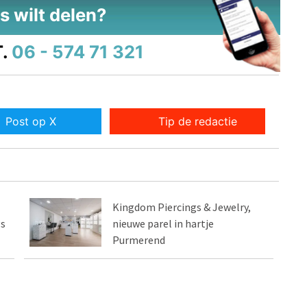
s wilt delen?
.
06 - 574 71 321
Post op X
Tip de redactie
Kingdom Piercings & Jewelry,
gs
nieuwe parel in hartje
Purmerend