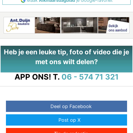
Maak
Alkmaarsdagblad
je Google-favoriet
Heb je een leuke tip, foto of video die je
met ons wilt delen?
APP ONS!
T.
06 - 574 71 321
Deel op Facebook
Post op X