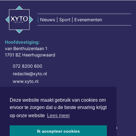
|
Nieuws | Sport | Evenementen
Hoofdvestiging:
van Benthuizenlaan 1
1701 BZ Heerhugowaard
072 8200 600
redactie@xyto.nl
www.xyto.nl
SOCIAL MEDIA
Deze website maakt gebruik van cookies om
ervoor te zorgen dat u de beste ervaring krijgt
op onze website
Lees meer
NIEUWSBRIEF AANMELDEN
Schrijf je in voor onze nieuwsbrief en krijg wekelijks een
Ik accepteer cookies
samenvatting van alle gebeurtenissen uit jouw regio.