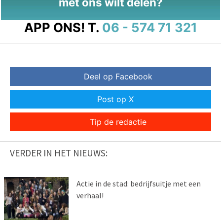
met ons wilt delen?
APP ONS!
T.
06 - 574 71 321
Deel op Facebook
Post op X
Tip de redactie
VERDER IN HET NIEUWS:
Actie in de stad: bedrijfsuitje met een
verhaal!