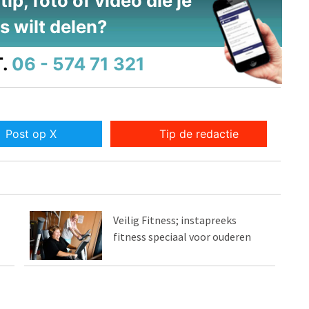
ip, foto of video die je
s wilt delen?
.
06 - 574 71 321
Post op X
Tip de redactie
Veilig Fitness; instapreeks
fitness speciaal voor ouderen