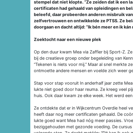
stempel dat niet klopte. “Ze zeiden dat ik een laa
certificaten had gehaald van opleidingen en bela
beleefd, daar probeerden anderen misbruik van
zelfvertrouwen en ontwikkelde ze PTSS. Ze bela
doorgaan en dacht altijd: “Ik bén meer en ik kán 
Zoektocht naar een nieuwe plek
Op den duur kwam Mea via Zaffier bij Sport-Z. Ze 
bij de creatieve groep onder begeleiding van Kenn
“Tekenen is niets voor mij.” Maar al snel merkte z
ontmoette andere mensen en voelde zich weer ge
Stap voor stap vooruit In anderhalf jaar zette Me
lukte niet goed door haar reuma. Ze kreeg veel pij
huis. Ook daar kwam ze elke week. Het werd een f
Ze ontdekte dat er in Wijkcentrum Overdie heel ve
heeft daar nog meer certificaten gehaald. De coör
lukte goed want Mea had nóg meer passies. Vroege
beziggehouden met gezonde voeding. De cursus v
volgende stap. Ze dacht metéén: “Dit kan ik ook 