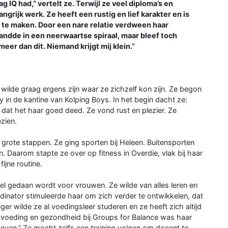
g IQ had,” vertelt ze. Terwijl ze veel diploma’s en
ngrijk werk. Ze heeft een rustig en lief karakter en is
 te maken. Door een nare relatie verdween haar
ndde in een neerwaartse spiraal, maar bleef toch
meer dan dit. Niemand krijgt mij klein.”
wilde graag ergens zijn waar ze zichzelf kon zijn. Ze begon
y in de kantine van Kolping Boys. In het begin dacht ze:
e dat het haar goed deed. Ze vond rust en plezier. Ze
zien.
a grote stappen. Ze ging sporten bij Heleen. Buitensporten
n. Daarom stapte ze over op fitness in Overdie, vlak bij haar
ijne routine.
el gedaan wordt voor vrouwen. Ze wilde van alles leren en
dinator stimuleerde haar om zich verder te ontwikkelen, dat
r wilde ze al voedingsleer studeren en ze heeft zich altijd
oeding en gezondheid bij Groups for Balance was haar
geven.” Ze mocht zelfs een training volgen om docent te