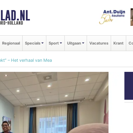
LAD.NL
oord-holland
Regionaal
Specials
Sport
Uitgaan
Vacatures
Krant
Co
kt" – Het verhaal van Mea