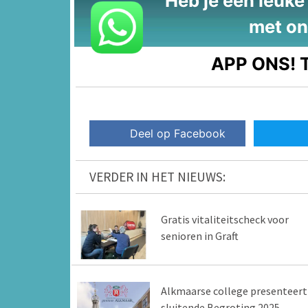
Heb je een leuke t
met on
APP ONS!
T
Deel op Facebook
VERDER IN HET NIEUWS:
Gratis vitaliteitscheck voor
senioren in Graft
Alkmaarse college presenteert
sluitende Begroting 2025