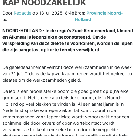
KAP NOODZAKELIJK
Door
Redactie
op
18 juli 2025, 8:48
Bron:
Provincie Noord-
uur
Holland
NOORD-HOLLAND - In de regio’s Zuid-Kennemerland, IJmond
en Alkmaar is iepenziekte geconstateerd. Om de
verspreiding van deze ziekte te voorkomen, worden de iepen
die zijn aangetast op korte termijn verwijderd.
De gebiedsaannemer verricht deze werkzaamheden in de week
van 21 juli. Tijdens de kapwerkzaamheden wordt het verkeer ter
plaatse om de werkzaamheden geleid.
De iep is een mooie sterke boom die goed groeit op bijna elke
grondsoort. Het is een karakteristieke boom, die in Noord-
Holland op veel plekken te vinden is. Al een aantal jaren is in
Nederland sprake van iepenziekte. Dit komt vooral in de
zomermaanden voor. Iepenziekte wordt veroorzaakt door een
schimmel die door kevers of door wortelcontact wordt
verspreid. Je herkent een zieke boom door de vergeelde
bladeren aan de takken in de kroon. Uiteindelijk wordt de hele