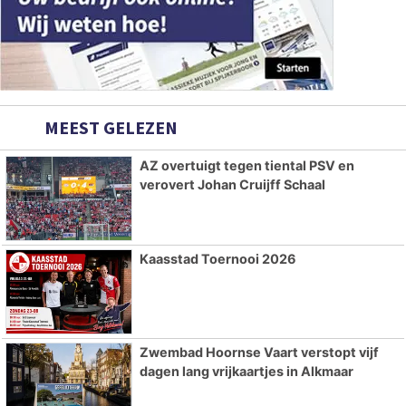
MEEST GELEZEN
AZ overtuigt tegen tiental PSV en
verovert Johan Cruijff Schaal
Kaasstad Toernooi 2026
Zwembad Hoornse Vaart verstopt vijf
dagen lang vrijkaartjes in Alkmaar