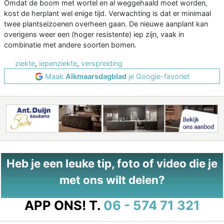
Omdat de boom met wortel en al weggehaald moet worden,
kost de herplant wel enige tijd. Verwachting is dat er minimaal
twee plantseizoenen overheen gaan. De nieuwe aanplant kan
overigens weer een (hoger resistente) iep zijn, vaak in
combinatie met andere soorten bomen.
ziekte
,
iepenziekte
,
verspreiding
Maak
Alkmaarsdagblad
je Google-favoriet
Heb je een leuke tip, foto of video die je
met ons wilt delen?
APP ONS!
T.
06 - 574 71 321