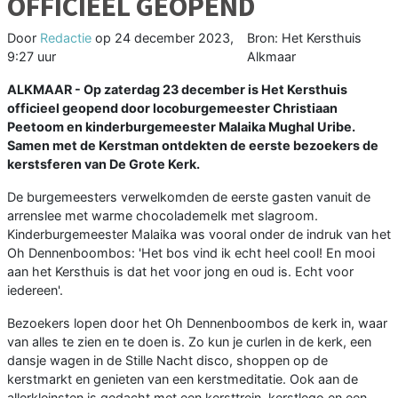
OFFICIEEL GEOPEND
Door
Redactie
op
24 december 2023,
Bron: Het Kersthuis
9:27 uur
Alkmaar
ALKMAAR - Op zaterdag 23 december is Het Kersthuis
officieel geopend door locoburgemeester Christiaan
Peetoom en kinderburgemeester Malaika Mughal Uribe.
Samen met de Kerstman ontdekten de eerste bezoekers de
kerstsferen van De Grote Kerk.
De burgemeesters verwelkomden de eerste gasten vanuit de
arrenslee met warme chocolademelk met slagroom.
Kinderburgemeester Malaika was vooral onder de indruk van het
Oh Dennenboombos: 'Het bos vind ik echt heel cool! En mooi
aan het Kersthuis is dat het voor jong en oud is. Echt voor
iedereen'.
Bezoekers lopen door het Oh Dennenboombos de kerk in, waar
van alles te zien en te doen is. Zo kun je curlen in de kerk, een
dansje wagen in de Stille Nacht disco, shoppen op de
kerstmarkt en genieten van een kerstmeditatie. Ook aan de
allerkleinsten is gedacht met een kersttrein, kerstlego en een