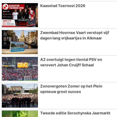
Kaasstad Toernooi 2026
Zwembad Hoornse Vaart verstopt vijf
dagen lang vrijkaartjes in Alkmaar
AZ overtuigt tegen tiental PSV en
verovert Johan Cruijff Schaal
Zonovergoten Zomer op het Plein
opnieuw groot succes
Tweede editie Sorochynska Jaarmarkt