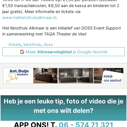
€1,50 transactiekosten, €8,50 aan de kassa en kinderen tot 2
jaar gratis). Meer informatie en tickets via
www.hetkersthuisalkmaar.nl
.
Het Kersthuis Alkmaar is een initiatief van DOSS Event Support
in samenwerking met TAQA Theater de Vest
tickets
,
kersthuis
,
doss
Maak
Alkmaarsdagblad
je Google-favoriet
Heb je een leuke tip, foto of video die je
met ons wilt delen?
APP ONS!
T.
06 - 574 71 321