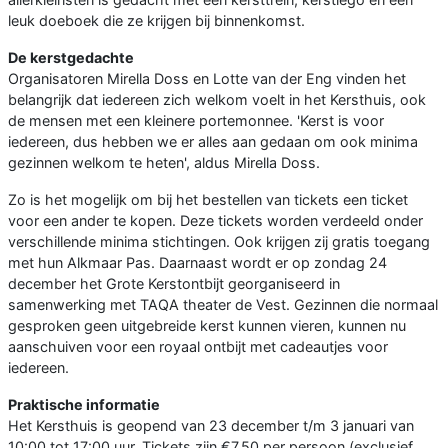
leuk doeboek die ze krijgen bij binnenkomst.
De kerstgedachte
Organisatoren Mirella Doss en Lotte van der Eng vinden het
belangrijk dat iedereen zich welkom voelt in het Kersthuis, ook
de mensen met een kleinere portemonnee. 'Kerst is voor
iedereen, dus hebben we er alles aan gedaan om ook minima
gezinnen welkom te heten', aldus Mirella Doss.
Zo is het mogelijk om bij het bestellen van tickets een ticket
voor een ander te kopen. Deze tickets worden verdeeld onder
verschillende minima stichtingen. Ook krijgen zij gratis toegang
met hun Alkmaar Pas. Daarnaast wordt er op zondag 24
december het Grote Kerstontbijt georganiseerd in
samenwerking met TAQA theater de Vest. Gezinnen die normaal
gesproken geen uitgebreide kerst kunnen vieren, kunnen nu
aanschuiven voor een royaal ontbijt met cadeautjes voor
iedereen.
Praktische informatie
Het Kersthuis is geopend van 23 december t/m 3 januari van
10:00 tot 17:00 uur. Tickets zijn €7,50 per persoon (exclusief