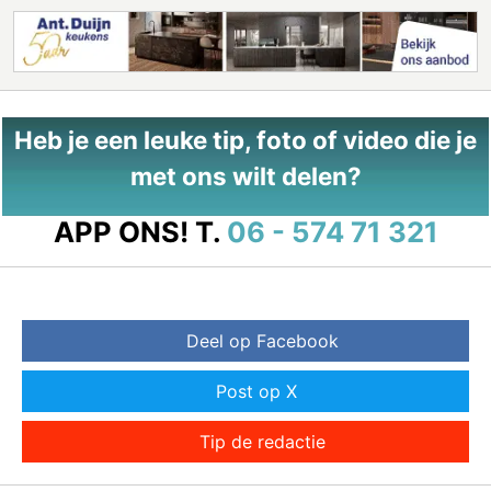
Heb je een leuke tip, foto of video die je
met ons wilt delen?
APP ONS!
T.
06 - 574 71 321
Deel op Facebook
Post op X
Tip de redactie