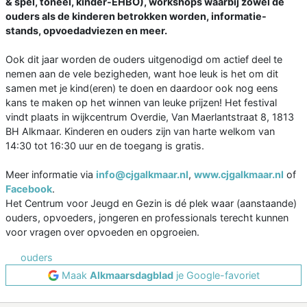
& spel, toneel, kinder-EHBO), workshops waarbij zowel de
ouders als de kinderen betrokken worden, informatie-
stands, opvoedadviezen en meer.
Ook dit jaar worden de ouders uitgenodigd om actief deel te
nemen aan de vele bezigheden, want hoe leuk is het om dit
samen met je kind(eren) te doen en daardoor ook nog eens
kans te maken op het winnen van leuke prijzen! Het festival
vindt plaats in wijkcentrum Overdie, Van Maerlantstraat 8, 1813
BH Alkmaar. Kinderen en ouders zijn van harte welkom van
14:30 tot 16:30 uur en de toegang is gratis.
Meer informatie via
info@cjgalkmaar.nl
,
www.cjgalkmaar.nl
of
Facebook
.
Het Centrum voor Jeugd en Gezin is dé plek waar (aanstaande)
ouders, opvoeders, jongeren en professionals terecht kunnen
voor vragen over opvoeden en opgroeien.
ouders
Maak
Alkmaarsdagblad
je Google-favoriet