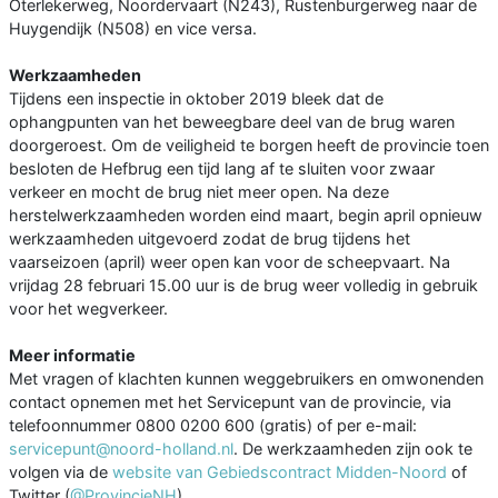
Oterlekerweg, Noordervaart (N243), Rustenburgerweg naar de
Huygendijk (N508) en vice versa.
Werkzaamheden
Tijdens een inspectie in oktober 2019 bleek dat de
ophangpunten van het beweegbare deel van de brug waren
doorgeroest. Om de veiligheid te borgen heeft de provincie toen
besloten de Hefbrug een tijd lang af te sluiten voor zwaar
verkeer en mocht de brug niet meer open. Na deze
herstelwerkzaamheden worden eind maart, begin april opnieuw
werkzaamheden uitgevoerd zodat de brug tijdens het
vaarseizoen (april) weer open kan voor de scheepvaart. Na
vrijdag 28 februari 15.00 uur is de brug weer volledig in gebruik
voor het wegverkeer.
Meer informatie
Met vragen of klachten kunnen weggebruikers en omwonenden
contact opnemen met het Servicepunt van de provincie, via
telefoonnummer 0800 0200 600 (gratis) of per e-mail:
servicepunt@noord-holland.nl
. De werkzaamheden zijn ook te
volgen via de
website
van Gebiedscontract Midden-Noord
of
Twitter (
@ProvincieNH
).