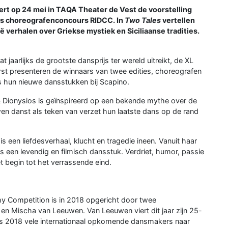
t op 24 mei in TAQA Theater de Vest de voorstelling
s choreografenconcours RIDCC. In
Two Tales
vertellen
 verhalen over Griekse mystiek en Siciliaanse tradities.
 jaarlijks de grootste dansprijs ter wereld uitreikt, de XL
rst presenteren de winnaars van twee edities, choreografen
s hun nieuwe dansstukken bij Scapino.
 Dionysios is geïnspireerd op een bekende mythe over de
wen danst als teken van verzet hun laatste dans op de rand
s een liefdesverhaal, klucht en tragedie ineen. Vanuit haar
s een levendig en filmisch dansstuk. Verdriet, humor, passie
t begin tot het verrassende eind.
y Competition is in 2018 opgericht door twee
en Mischa van Leeuwen. Van Leeuwen viert dit jaar zijn 25-
inds 2018 vele internationaal opkomende dansmakers naar