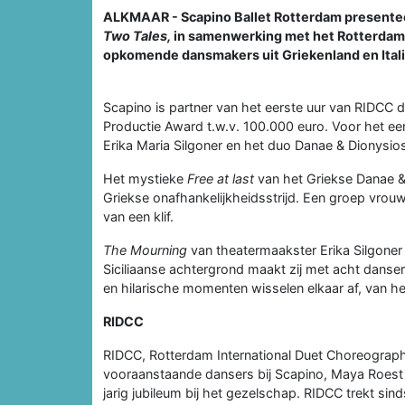
ALKMAAR - Scapino Ballet Rotterdam presenteer
Two Tales,
in samenwerking met het Rotterdam
opkomende dansmakers uit Griekenland en Italië
Scapino is partner van het eerste uur van RIDCC dat
Productie Award t.w.v. 100.000 euro. Voor het ee
Erika Maria Silgoner en het duo Danae & Dionysio
Het mystieke
Free at last
van het Griekse Danae &
Griekse onafhankelijkheidsstrijd. Een groep vrou
van een klif.
The Mourning
van theatermaakster Erika Silgoner i
Siciliaanse achtergrond maakt zij met acht danser
en hilarische momenten wisselen elkaar af, van he
RIDCC
RIDCC, Rotterdam International Duet Choreograph
vooraanstaande dansers bij Scapino, Maya Roest 
jarig jubileum bij het gezelschap. RIDCC trekt s