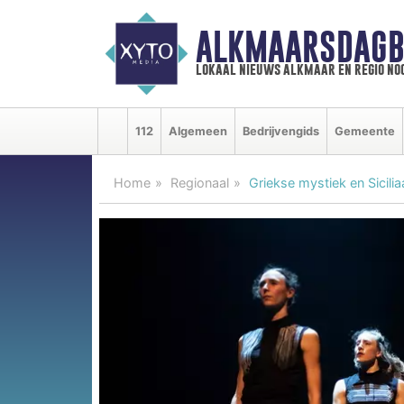
ALKMAARSDAGB
lokaal nieuws alkmaar en regio n
112
Algemeen
Bedrijvengids
Gemeente
Home
Regionaal
Griekse mystiek en Sicili