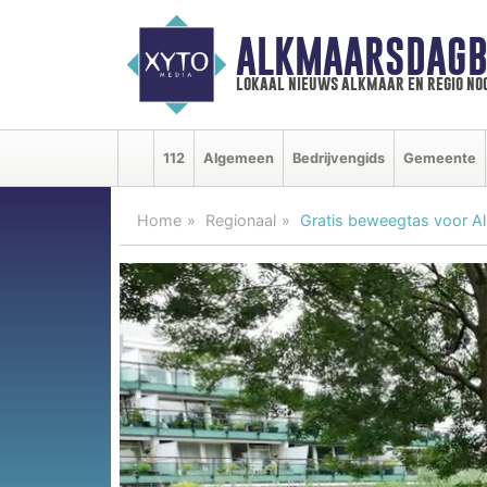
ALKMAARSDAGB
lokaal nieuws alkmaar en regio n
112
Algemeen
Bedrijvengids
Gemeente
Home
Regionaal
Gratis beweegtas voor A