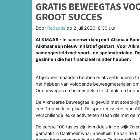
GRATIS BEWEEGTAS VO
GROOT SUCCES
Door
Redactie
op
2 juli 2020, 8:30 uur
ALKMAAR - In samenwerking met Alkmaar Sport
Alkmaar een nieuw initiatief gestart. Voor Alkma
samengesteld met sport- en spelmaterialen. De
gezinnen die het financieel minder hebben.
Afgelopen maanden hebben er al veel kinderen th
het hebben van voldoende beweegmaterialen om lek
Om bewegen en buitenspelen te stimuleren heb
De Alkmaarse Beweegtas is gevuld met stoepkrijt, 
een Druppie kleurplaat. De sportregisseurs van 
verschillende leuke activiteiten staan die met de
De eerste 100 tasjes zijn inmiddels in de wijk Ove
gemaakt in Daalmeer waar Speeltuin ’t Span de k
dagen komt men nog in de wijken Oudorp (bij de M