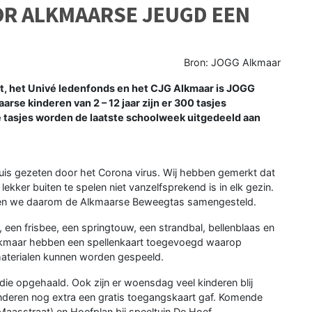
OR ALKMAARSE JEUGD EEN
Bron: JOGG Alkmaar
, het Univé ledenfonds en het CJG Alkmaar is JOGG
arse kinderen van 2 – 12 jaar zijn er 300 tasjes
 tasjes worden de laatste schoolweek uitgedeeld aan
uis gezeten door het Corona virus. Wij hebben gemerkt dat
ker buiten te spelen niet vanzelfsprekend is in elk gezin.
ben we daarom de Alkmaarse Beweegtas samengesteld.
een frisbee, een springtouw, een strandbal, bellenblaas en
Alkmaar hebben een spellenkaart toegevoegd waarop
 materialen kunnen worden gespeeld.
rdie opgehaald. Ook zijn er woensdag veel kinderen blij
inderen nog extra een gratis toegangskaart gaf. Komende
aasstraat) en Hoefplan bij speeltuin De Hoef.