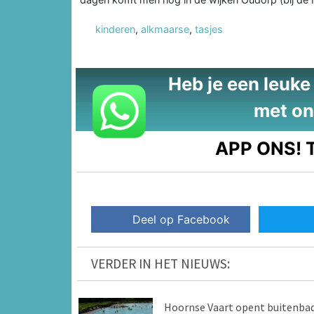
kinderen
,
alkmaarse
,
tasjes
Heb je een leuke t
met on
APP ONS!
T
Deel op Facebook
VERDER IN HET NIEUWS:
Hoornse Vaart opent buitenba