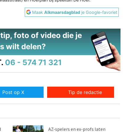
Maak
Alkmaarsdagblad
je Google-favoriet
ip, foto of video die je
s wilt delen?
.
06 - 574 71 321
Post op X
Tip de redactie
d
AZ-spelers en ex-profs laten